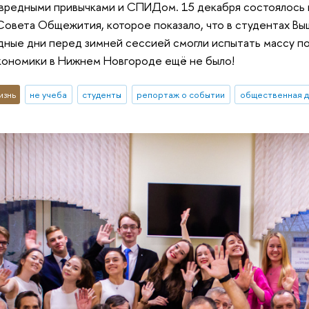
 вредными привычками и СПИДом. 15 декабря состоялось
овета Общежития, которое показало, что в студентах Вы
ные дни перед зимней сессией смогли испытать массу поз
кономики в Нижнем Новгороде ещё не было!
изнь
не учеба
студенты
репортаж о событии
общественная д