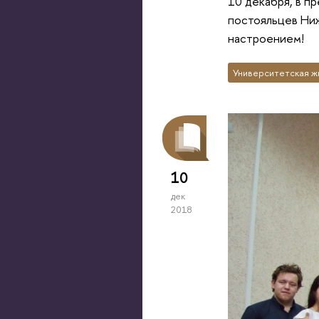
10 декабря, в п
постояльцев Ни
настроением!
Университетская ж
10
дек
2018