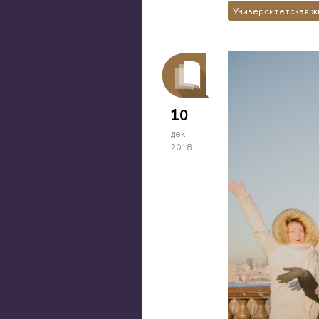
Университетская ж
10
дек
2018