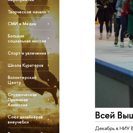
Творческое начало
СМИ и Медиа
Большая
социальная миссия
Спорт и увлечения
Школа Кураторов
Волонтерский
Центр
Студенческая
Приемная
Комиссия
Всей Выш
Союз дизайнеров
внеучебки
Декабрь в НИУ В