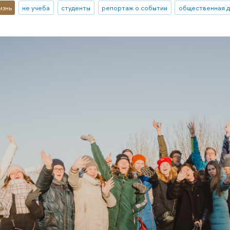
изнь
не учеба
студенты
репортаж о событии
общественная д