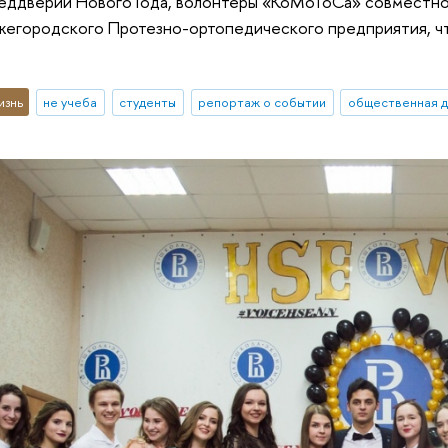
реддверии Нового Года, волонтеры «КоМоТоСа» совместно
жегородского Протезно-ортопедического предприятия, ч
изнь
не учеба
студенты
репортаж о событии
общественная д