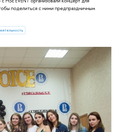
 с HSE EVENT организовали концерт для
тобы поделиться с ними предпраздничным
еятельность