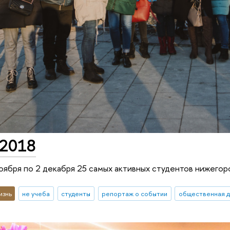
 2018
оября по 2 декабря 25 самых активных студентов нижегор
изнь
не учеба
студенты
репортаж о событии
общественная д