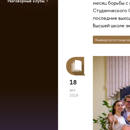
Разговорные клубы
месяц борьбы с
Студенческого С
последние выход
Высшей школе э
Университетская ж
18
дек
2018