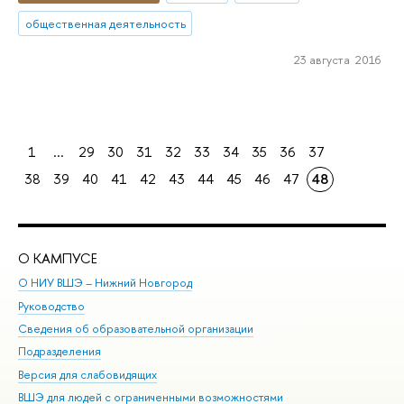
общественная деятельность
23 августа 2016
1
...
29
30
31
32
33
34
35
36
37
38
39
40
41
42
43
44
45
46
47
48
О КАМПУСЕ
ОБ
О НИУ ВШЭ – Нижний Новгород
Бак
Руководство
Маг
Сведения об образовательной организации
Вт
Подразделения
Вы
Версия для слабовидящих
Ку
ВШЭ для людей с ограниченными возможностями
Пр