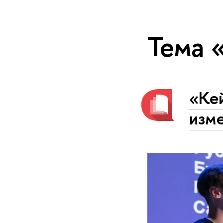
Тема 
«Ке
изм