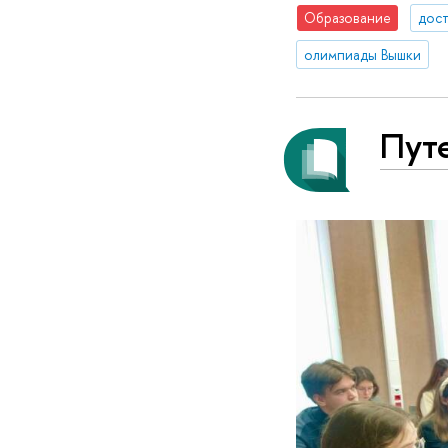
Образование
дос
олимпиады Вышки
Пут