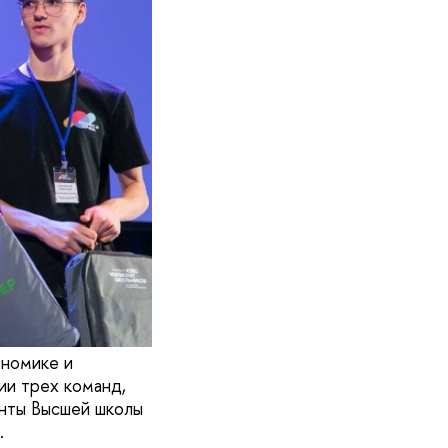
ономике и
ии трех команд,
енты Высшей школы
.