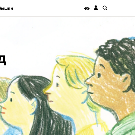
 Вышки
д