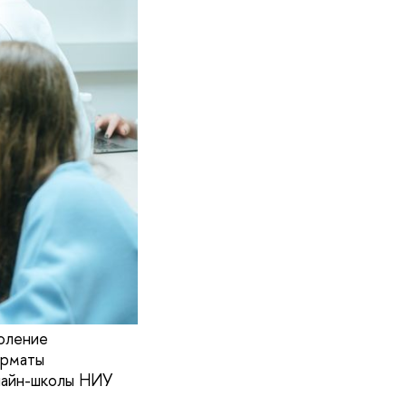
оление
орматы
нлайн-школы НИУ