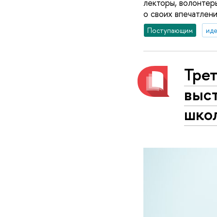
лекторы, волонтер
о своих впечатлени
Поступающим
иде
Трет
выст
шко