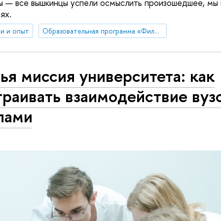
ы — все вышкинцы успели осмыслить произошедшее, мы г
ях.
и и опыт
Образовательная программа «Филология»
ья миссия университета: как
раивать взаимодействие вуз
лами