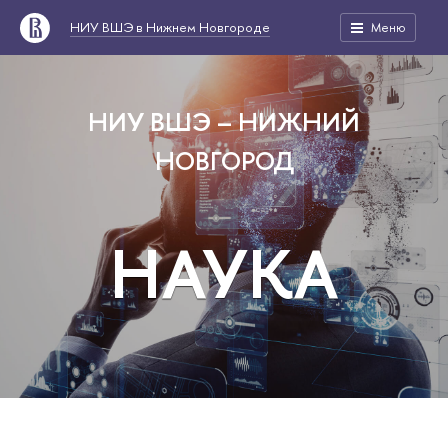
НИУ ВШЭ в Нижнем Новгороде
Меню
НИУ ВШЭ – НИЖНИЙ
НОВГОРОД
НАУКА