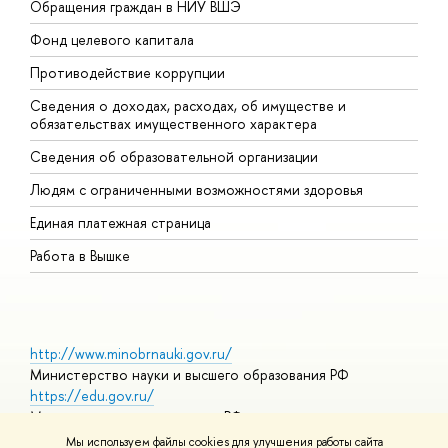
Обращения граждан в НИУ ВШЭ
А
Фонд целевого капитала
Д
Противодействие коррупции
Ц
Сведения о доходах, расходах, об имуществе и
Б
обязательствах имущественного характера
О
Сведения об образовательной организации
О
Людям с ограниченными возможностями здоровья
Единая платежная страница
Работа в Вышке
http://www.minobrnauki.gov.ru/
Министерство науки и высшего образования РФ
https://edu.gov.ru/
Министерство просвещения РФ
https://elearning.hse.ru/mooc
Мы используем файлы cookies для улучшения работы сайта