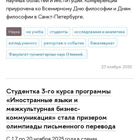
научных областей и институций. Конференция
приурочена ко Всемирному Дню философии и Дням
философии в Санкт-Петербурге.
Наука
не учеба
студенты
исследования и аналитика
взгляд ученого
репортаж о событии
бакалавриат
Факультет гуманитарных наук (Нижний Новгород)
27 ноября 2025
Студентка 3-го курса программы
«Иностранные языки и
межкультурная бизнес-
коммуникация» стала призером
олимпиады письменного перевода
С 17 по 20 ноября 2025 года в стенах