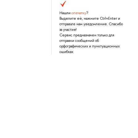
Нашли
опечатку
?
Выделите её, нажмите Ctrl+Enter и
отправьте нам уведомление. Спасибо
за участие!
Сервис предназначен только для
отправки сообщений об
орфографических и пунктуационных
ошибках.