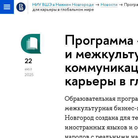
НИУ ВШЭ в Нижнем Новгороде
Новости
Програ
для карьеры в глобальном мире
Программа 
и межкульт
22
коммуникац
июл
карьеры в 
2025
Образовательная прогр
межкультурная бизнес
Новгород создана для т
иностранных языков и 
народов с реальными н