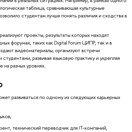
наний в реальных ситуациях. Например, в рамках одного
ологическая таблица, сравнивающая культурные
озволило студентам лучше понять различия и сходства в
еализуют проекты, результаты которых находят
х форумах, таких как Digital Forum ЦИПР, так и в
оздают видеоматериалы, организуют встречи
 студентами, развивая языковую практику и укрепляя
 на разных уровнях.
о
ожет развиваться по одному из следующих карьерных
ыков;
ент, технический переводчик для IT-компаний,