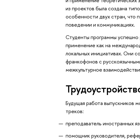
и применение теоретических з
из проектов была создана тип
особенности двух стран, что п
поведении и коммуникациях.
Студенты программы успешно р
применение как на международны
локальных инициативах. Они с
франкофонов с русскоязычными
межкультурное взаимодействие
Трудоустройств
Будущая работа выпускников м
треков:
преподаватель иностранных яз
помощник руководителя, рефер