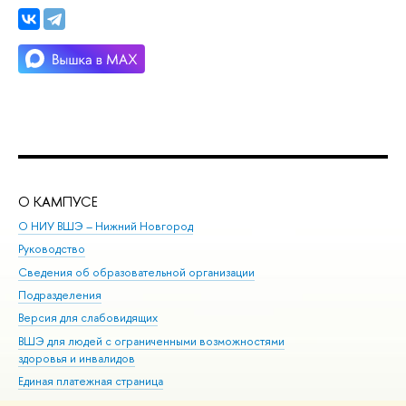
О КАМПУСЕ
ОБ
О НИУ ВШЭ – Нижний Новгород
Бак
Руководство
Маг
Сведения об образовательной организации
Вт
Подразделения
Вы
Версия для слабовидящих
Ку
ВШЭ для людей с ограниченными возможностями
Пр
здоровья и инвалидов
Рег
Единая платежная страница
Яз