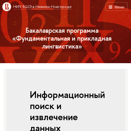
НИУ ВШЭ в Нижнем Новгороде
Меню
Бакалаврская программа
«Фундаментальная и прикладная
лингвистика»
Информационный
поиск и
извлечение
данных