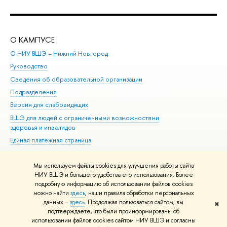
О КАМПУСЕ
ОБ
О НИУ ВШЭ – Нижний Новгород
Бак
Руководство
Маг
Сведения об образовательной организации
Вт
Подразделения
Вы
Версия для слабовидящих
Ку
ВШЭ для людей с ограниченными возможностями
Пр
здоровья и инвалидов
Рег
Единая платежная страница
Яз
Вы
Мы используем файлы cookies для улучшения работы сайта
Обр
НИУ ВШЭ и большего удобства его использования. Более
подробную информацию об использовании файлов cookies
можно найти
здесь
, наши правила обработки персональных
данных –
здесь
. Продолжая пользоваться сайтом, вы
✖
Редактору
подтверждаете, что были проинформированы об
© НИУ ВШЭ 1993–2026
Адреса и контакты
Условия использования
использовании файлов cookies сайтом НИУ ВШЭ и согласны