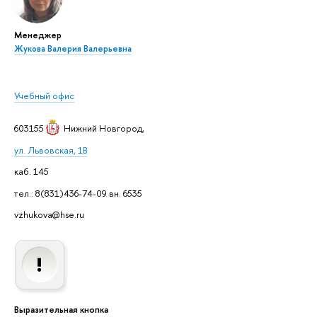
Менеджер
Жукова Валерия Валерьевна
Учебный офис
603155
Нижний Новгород
,
ул. Львовская, 1В
каб. 145
тел.: 8(831)436-74-09 вн. 6535
vzhukova@hse.ru
Выразительная кнопка