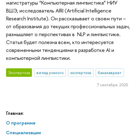
магистратуры “Компьютерная лингвистика” НИУ
ВШЭ, исследователь AIRI (Artificial Intelligence
Research Institute). Он рассказывает о своем пути –
от образования до текущих профессиональных задач,
размышляет о перспективах в NLP и лингвистике.
Статья будет полезна всем, кто интересуется
современными тенденциями в разработке AI и
компьютерной лингвистики.
Экспертиза
взгляд ученого
экспертиза
бакалавриат
7 сентября 2025
Главная:
О программе
Спе­ци­а­ли­за­ции