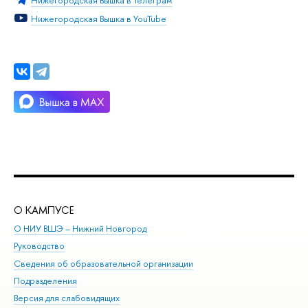
Нижегородская Вышка в Телеграм
Нижегородская Вышка в YouTube
О КАМПУСЕ
ОБ
О НИУ ВШЭ – Нижний Новгород
Бак
Руководство
Маг
Сведения об образовательной организации
Вт
Подразделения
Вы
Версия для слабовидящих
Ку