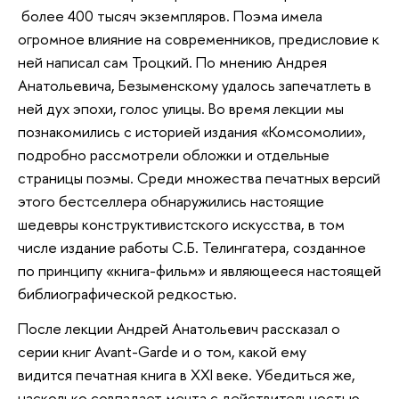
более 400 тысяч экземпляров. Поэма имела
огромное влияние на современников, предисловие к
ней написал сам Троцкий. По мнению Андрея
Анатольевича, Безыменскому удалось запечатлеть в
ней дух эпохи, голос улицы. Во время лекции мы
познакомились с историей издания «Комсомолии»,
подробно рассмотрели обложки и отдельные
страницы поэмы. Среди множества печатных версий
этого бестселлера обнаружились настоящие
шедевры конструктивистского искусства, в том
числе издание работы С.Б. Телингатера, созданное
по принципу «книга-фильм» и являющееся настоящей
библиографической редкостью.
После лекции Андрей Анатольевич рассказал о
серии книг Avant-Garde и о том, какой ему
видится печатная книга в ХХI веке. Убедиться же,
насколько совпадает мечта с действительностью,