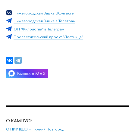
Нижегородская Вышка ВКонтакте
Нижегородская Вышка в Телеграм
ОП "Филология" в Телеграм
Просветительский проект "Лестница"
О КАМПУСЕ
ОБ
О НИУ ВШЭ – Нижний Новгород
Бак