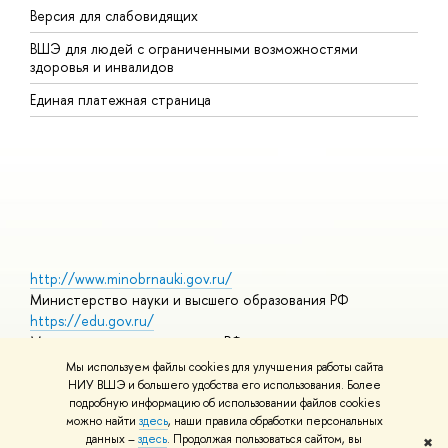
Версия для слабовидящих
К
ВШЭ для людей с ограниченными возможностями
П
здоровья и инвалидов
Р
Единая платежная страница
Я
В
О
http://www.minobrnauki.gov.ru/
Министерство науки и высшего образования РФ
https://edu.gov.ru/
Министерство просвещения РФ
https://elearning.hse.ru/mooc
Мы используем файлы cookies для улучшения работы сайта
Массовые открытые онлайн-курсы
НИУ ВШЭ и большего удобства его использования. Более
подробную информацию об использовании файлов cookies
можно найти
здесь
, наши правила обработки персональных
данных –
здесь
. Продолжая пользоваться сайтом, вы
✖
© НИУ ВШЭ 1993–2026
Адреса и контакты
Условия