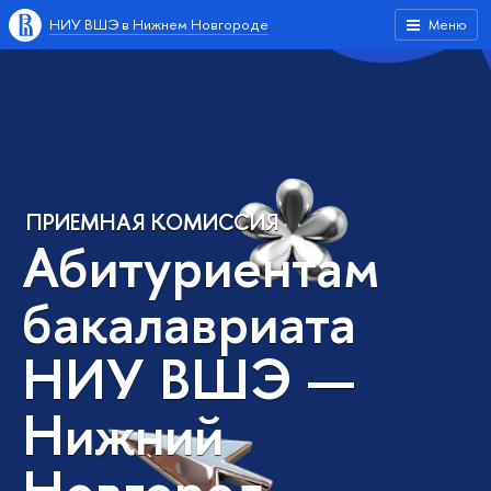
НИУ ВШЭ в Нижнем Новгороде
Меню
ПРИЕМНАЯ КОМИССИЯ
Абитуриентам
бакалавриата
НИУ ВШЭ —
Нижний
Новгород