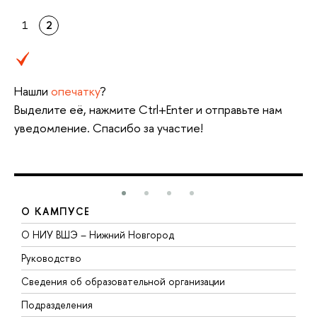
1
2
Нашли
опечатку
?
Выделите её, нажмите Ctrl+Enter и отправьте нам
уведомление. Спасибо за участие!
О КАМПУСЕ
О НИУ ВШЭ – Нижний Новгород
Б
Руководство
М
Сведения об образовательной организации
В
Подразделения
В