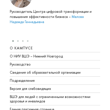
Руководитель Центра цифровой трансформации и
повышения эффективности бизнеса
–
Малова
Надежда Геннадьевна
О КАМПУСЕ
ОБР
О НИУ ВШЭ – Нижний Новгород
Бакал
Руководство
Магис
Сведения об образовательной организации
Второ
Подразделения
Высше
Версия для слабовидящих
Курсы
ВШЭ для людей с ограниченными возможностями
Профе
здоровья и инвалидов
Регио
Единая платежная страница