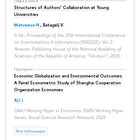
Глава в книге
Structures of Authors’ Collaboration at Young
Universities
Matveeva N.
,
Batagelj V.
In bk.: Proceedings of the 20th International Conference
on Scientometrics & Informetrics (ISSI2025), Vol. 2.
Yerevan: Publishing House of the National Academy of
Sciences of the Republic of Armenia, “Gitutyun”, 2025.
Препринт
Economic Globalization and Environmental Outcomes:
A Panel Econometric Study of Shanghai Cooperation
Organization Economies
ALI I.
GMU Working Paper in Economics. SSRN Working Paper
Series. Social Science Research Network, 2025
Все публикации