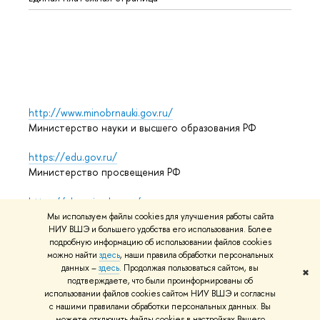
Языко
Выпус
Обрат
http://www.minobrnauki.gov.ru/
Министерство науки и высшего образования РФ
https://edu.gov.ru/
Министерство просвещения РФ
https://elearning.hse.ru/mooc
Массовые открытые онлайн-курсы
Мы используем файлы cookies для улучшения работы сайта
НИУ ВШЭ и большего удобства его использования. Более
подробную информацию об использовании файлов cookies
можно найти
здесь
, наши правила обработки персональных
© НИУ ВШЭ 1993–2026
Адреса и контакты
Условия
данных –
здесь
. Продолжая пользоваться сайтом, вы
✖
подтверждаете, что были проинформированы об
использования материалов
Политика конфиденциальности
использовании файлов cookies сайтом НИУ ВШЭ и согласны
Карта сайта
с нашими правилами обработки персональных данных. Вы
можете отключить файлы cookies в настройках Вашего