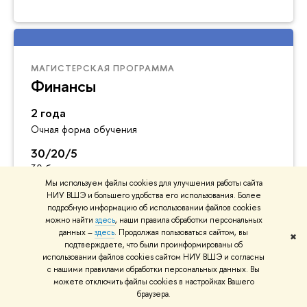
МАГИСТЕРСКАЯ ПРОГРАММА
Финансы
2 года
Очная форма обучения
30/20/5
30 бюджетных мест
20 платных мест
Мы используем файлы cookies для улучшения работы сайта
НИУ ВШЭ и большего удобства его использования. Более
5 платных мест для иностранцев
подробную информацию об использовании файлов cookies
РУС/АНГЛ
можно найти
здесь
, наши правила обработки персональных
данных –
здесь
. Продолжая пользоваться сайтом, вы
Обучение ведется на русском или английском языках
✖
подтверждаете, что были проинформированы об
использовании файлов cookies сайтом НИУ ВШЭ и согласны
с нашими правилами обработки персональных данных. Вы
можете отключить файлы cookies в настройках Вашего
браузера.