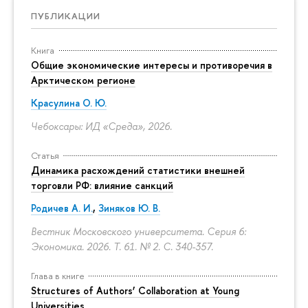
ПУБЛИКАЦИИ
Книга
Общие экономические интересы и противоречия в
Арктическом регионе
Красулина О. Ю.
Чебоксары: ИД «Среда», 2026.
Статья
Динамика расхождений статистики внешней
торговли РФ: влияние санкций
Родичев А. И.
,
Зиняков Ю. В.
Вестник Московского университета. Серия 6:
Экономика. 2026. Т. 61. № 2.
С. 340-357.
Глава в книге
Structures of Authors’ Collaboration at Young
Universities