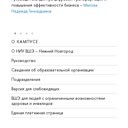
повышения эффективности бизнеса
–
Малова
Надежда Геннадьевна
О КАМПУСЕ
ОБР
О НИУ ВШЭ – Нижний Новгород
Бакал
Руководство
Магис
Сведения об образовательной организации
Второ
Подразделения
Высше
Версия для слабовидящих
Курсы
ВШЭ для людей с ограниченными возможностями
Профе
здоровья и инвалидов
Регио
Единая платежная страница
Языко
Выпус