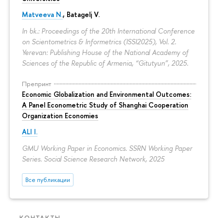
Matveeva N.
,
Batagelj V.
In bk.: Proceedings of the 20th International Conference
on Scientometrics & Informetrics (ISSI2025), Vol. 2.
Yerevan: Publishing House of the National Academy of
Sciences of the Republic of Armenia, “Gitutyun”, 2025.
Препринт
Economic Globalization and Environmental Outcomes:
A Panel Econometric Study of Shanghai Cooperation
Organization Economies
ALI I.
GMU Working Paper in Economics. SSRN Working Paper
Series. Social Science Research Network, 2025
Все публикации
КОНТАКТЫ