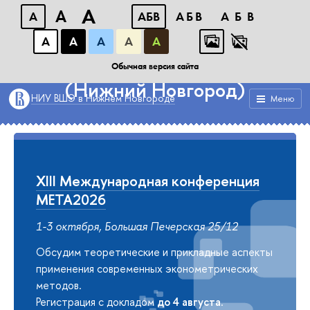
A
A
A
АБB
АБB
АБB
А
А
А
А
А
Факультет экономики НИУ ВШЭ
Обычная версия сайта
(Нижний Новгород)
НИУ ВШЭ в Нижнем Новгороде
Меню
XIII Международная конференция
META2026
1-3 октября, Большая Печерская 25/12
Обсудим теоретические и прикладные аспекты
применения современных эконометрических
методов.
Регистрация с докладом
до 4 августа
.