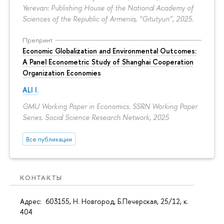
Yerevan: Publishing House of the National Academy of
Sciences of the Republic of Armenia, “Gitutyun”, 2025.
Препринт
Economic Globalization and Environmental Outcomes:
A Panel Econometric Study of Shanghai Cooperation
Organization Economies
ALI I.
GMU Working Paper in Economics. SSRN Working Paper
Series. Social Science Research Network, 2025
Все публикации
КОНТАКТЫ
Адрес: 603155, Н. Новгород, Б.Печерская, 25/12, к.
404