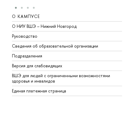
О КАМПУСЕ
ОБР
О НИУ ВШЭ – Нижний Новгород
Бакал
Руководство
Магис
Сведения об образовательной организации
Второ
Подразделения
Высше
Версия для слабовидящих
Курсы
ВШЭ для людей с ограниченными возможностями
Профе
здоровья и инвалидов
Регио
Единая платежная страница
Языко
Выпус
Обрат