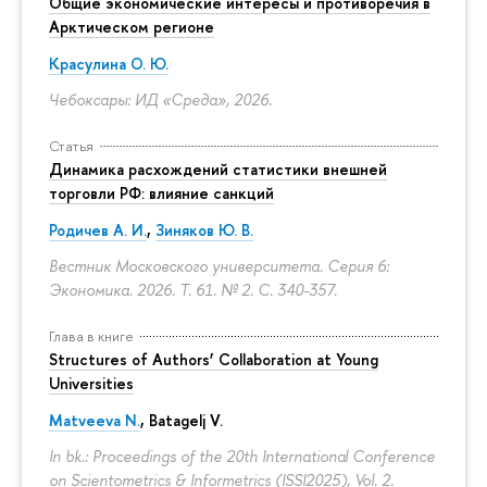
Общие экономические интересы и противоречия в
Арктическом регионе
Красулина О. Ю.
Чебоксары: ИД «Среда», 2026.
Статья
Динамика расхождений статистики внешней
торговли РФ: влияние санкций
Родичев А. И.
,
Зиняков Ю. В.
Вестник Московского университета. Серия 6:
Экономика. 2026. Т. 61. № 2.
С. 340-357.
Глава в книге
Structures of Authors’ Collaboration at Young
Universities
Matveeva N.
,
Batagelj V.
In bk.: Proceedings of the 20th International Conference
on Scientometrics & Informetrics (ISSI2025), Vol. 2.