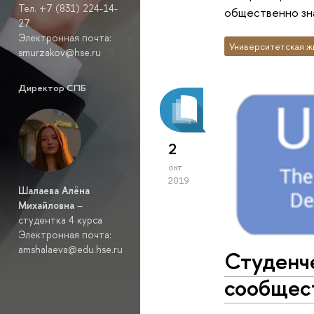
Тел. +7 (831) 224-14-
общественно зн
27
Электронная почта:
Университетская ж
smurzakov@hse.ru
Директор СПБ
2
окт
2019
Шалаева Алёна
Михайловна
–
студентка 4 курса
Электронная почта:
amshalaeva@edu.hse.ru
Студенче
сообщест