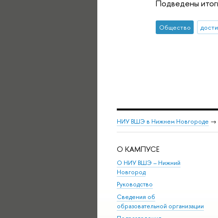
Подведены итоги
Общество
дост
НИУ ВШЭ в Нижнем Новгороде
→
О КАМПУСЕ
О НИУ ВШЭ – Нижний
Новгород
Руководство
Сведения об
образовательной организации