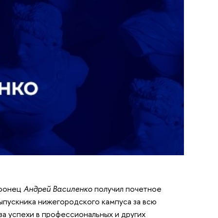
афонец
Андрей Василенко
получил почетное
выпускника нижегородского кампуса за всю
а успехи в профессиональных и других