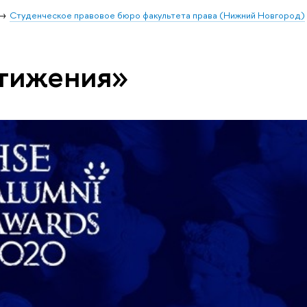
Студенческое правовое бюро факультета права (Нижний Новгород)
стижения»