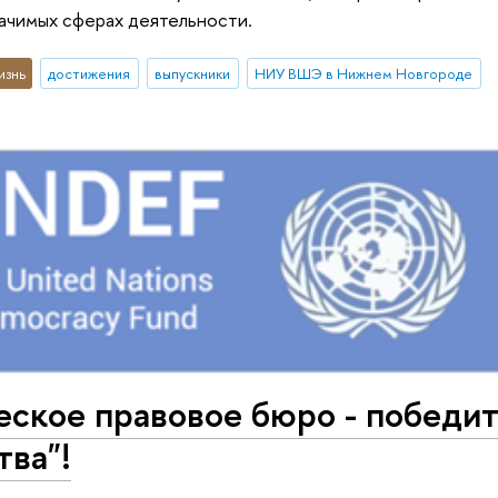
ачимых сферах деятельности.
изнь
достижения
выпускники
НИУ ВШЭ в Нижнем Новгороде
ское правовое бюро - победит
ва"!