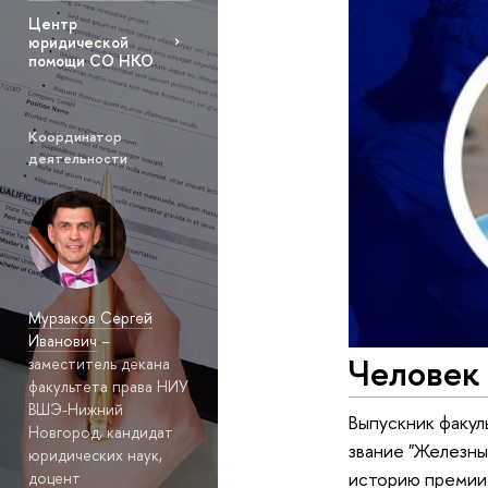
Центр
юридической
помощи СО НКО
Координатор
деятельности
Мурзаков Сергей
Иванович
–
Человек 
заместитель декана
факультета права НИУ
ВШЭ-Нижний
Выпускник факул
Новгород, кандидат
звание "Железны
юридических наук,
историю премии 
доцент