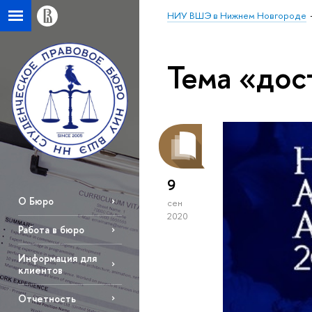
НИУ ВШЭ в Нижнем Новгороде
Тема «до
9
О Бюро
сен
2020
Работа в бюро
Информация для
клиентов
Отчетность