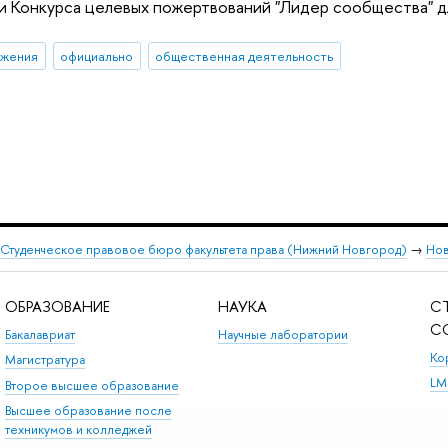
 Конкурса целевых пожертвований "Лидер сообщества" д
ижения
официально
общественная деятельность
Студенческое правовое бюро факультета права (Нижний Новгород)
→
Нов
ОБРАЗОВАНИЕ
НАУКА
С
С
Бакалавриат
Научные лаборатории
Ко
Магистратура
LM
Второе высшее образование
Высшее образование после
техникумов и колледжей