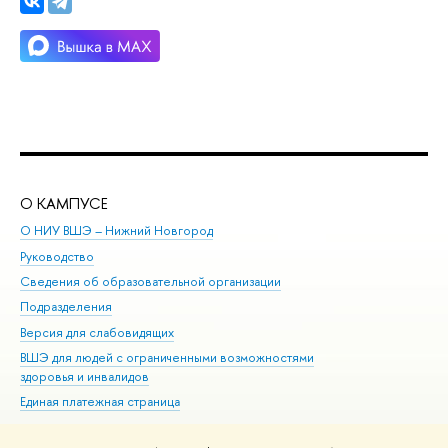
О КАМПУСЕ
ОБ
О НИУ ВШЭ – Нижний Новгород
Бак
Руководство
Маг
Сведения об образовательной организации
Вт
Подразделения
Вы
Версия для слабовидящих
Ку
ВШЭ для людей с ограниченными возможностями
Пр
здоровья и инвалидов
Рег
Единая платежная страница
Яз
Вы