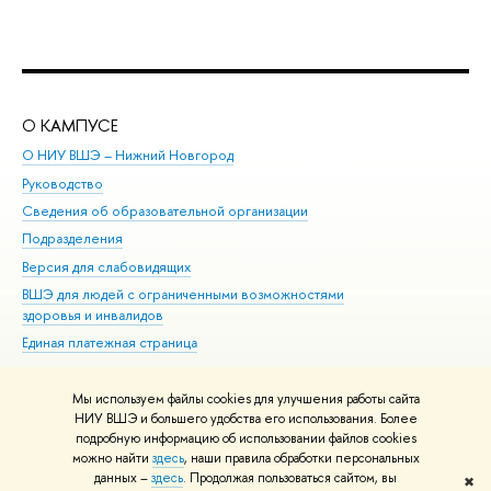
О КАМПУСЕ
ОБ
О НИУ ВШЭ – Нижний Новгород
Бак
Руководство
Маг
Сведения об образовательной организации
Вт
Подразделения
Вы
Версия для слабовидящих
Ку
ВШЭ для людей с ограниченными возможностями
Пр
здоровья и инвалидов
Рег
Единая платежная страница
Яз
Вы
Мы используем файлы cookies для улучшения работы сайта
Обр
НИУ ВШЭ и большего удобства его использования. Более
подробную информацию об использовании файлов cookies
можно найти
здесь
, наши правила обработки персональных
данных –
здесь
. Продолжая пользоваться сайтом, вы
✖