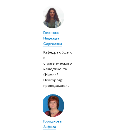
Гапонова
Надежда
Сергеевна
Кафедра общего
и
стратегического
менеджмента
(Нижний
Новгород):
преподаватель
Городнова
Анфиса