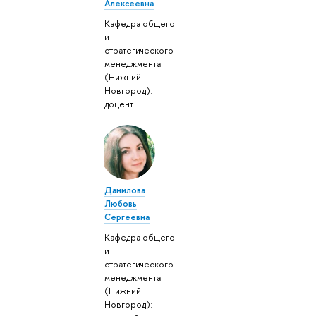
Алексеевна
Кафедра общего
и
стратегического
менеджмента
(Нижний
Новгород):
доцент
Данилова
Любовь
Сергеевна
Кафедра общего
и
стратегического
менеджмента
(Нижний
Новгород):