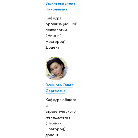
Васильева Елена
Николаевна
Кафедра
организационной
психологии
(Нижний
Новгород):
Доцент
Гапонова Ольга
Сергеевна
Кафедра общего
и
стратегического
менеджмента
(Нижний
Новгород):
доцент