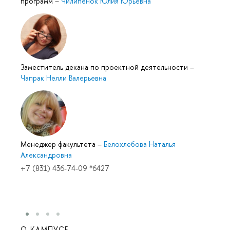
программ
–
Чилипенок Юлия Юрьевна
Заместитель декана по проектной деятельности
–
Чапрак Нелли Валерьевна
Менеджер факультета
–
Белохлебова Наталья
Александровна
+7 (831) 436-74-09 *6427
О КАМПУСЕ
ОБР