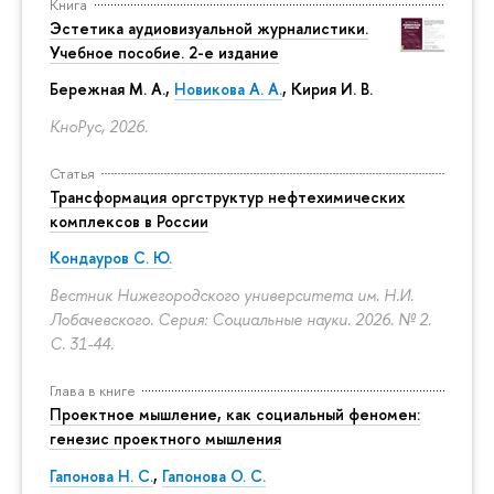
Книга
Эстетика аудиовизуальной журналистики.
Учебное пособие. 2-е издание
Бережная М. А.,
Новикова А. А.
, Кирия И. В.
КноРус, 2026.
Статья
Трансформация оргструктур нефтехимических
комплексов в России
Кондауров С. Ю.
Вестник Нижегородского университета им. Н.И.
Лобачевского. Серия: Социальные науки. 2026. № 2.
С. 31-44.
Глава в книге
Проектное мышление, как социальный феномен:
генезис проектного мышления
Гапонова Н. С.
,
Гапонова О. С.