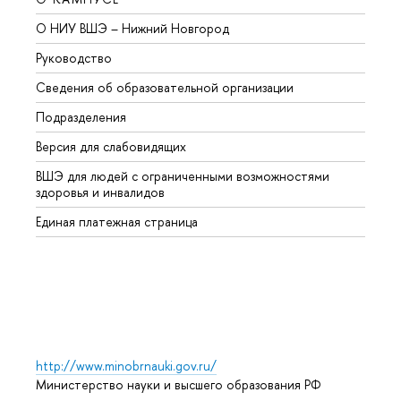
О НИУ ВШЭ – Нижний Новгород
Бакал
Руководство
Магис
Сведения об образовательной организации
Второ
Подразделения
Высше
Версия для слабовидящих
Курсы
ВШЭ для людей с ограниченными возможностями
Профе
здоровья и инвалидов
Регио
Единая платежная страница
Языко
Выпус
Обрат
http://www.minobrnauki.gov.ru/
Министерство науки и высшего образования РФ