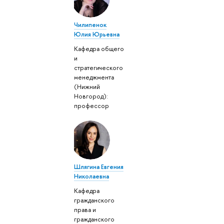
Чилипенок
Юлия Юрьевна
Кафедра общего
и
стратегического
менеджмента
(Нижний
Новгород):
профессор
Шлягина Евгения
Николаевна
Кафедра
гражданского
права и
гражданского