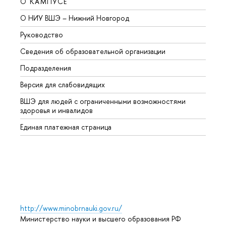
О КАМПУСЕ
ОБР
О НИУ ВШЭ – Нижний Новгород
Бакал
Руководство
Магис
Сведения об образовательной организации
Второ
Подразделения
Высше
Версия для слабовидящих
Курсы
ВШЭ для людей с ограниченными возможностями
Профе
здоровья и инвалидов
Регио
Единая платежная страница
Языко
Выпус
Обрат
http://www.minobrnauki.gov.ru/
Министерство науки и высшего образования РФ