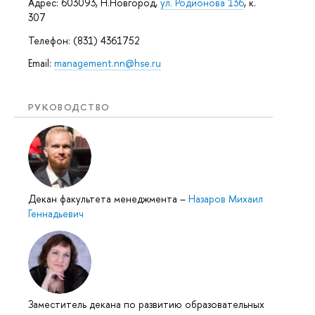
Адрес: 603093, Н.Новгород,
ул. Родионова 136
, к.
307
Телефон: (831) 4361752
Email:
management.nn@hse.ru
РУКОВОДСТВО
Декан факультета менеджмента
–
Назаров Михаил
Геннадьевич
Заместитель декана по развитию образовательных