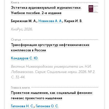
Книга
Эстетика аудиовизуальной журналистики.
Учебное пособие. 2-е издание
Бережная М. А.,
Новикова А. А.
, Кирия И. В.
КноРус, 2026.
Статья
Трансформация оргструктур нефтехимических
комплексов в России
Кондауров С. Ю.
Вестник Нижегородского университета им. Н.И.
Лобачевского. Серия: Социальные науки. 2026. № 2.
С. 31-44.
Глава в книге
Проектное мышление, как социальный феномен:
генезис проектного мышления
Гапонова Н. С.
,
Гапонова О. С.