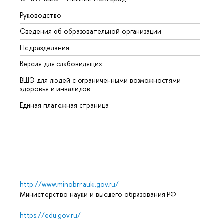
Руководство
Магис
Сведения об образовательной организации
Второ
Подразделения
Высше
Версия для слабовидящих
Курсы
ВШЭ для людей с ограниченными возможностями
Профе
здоровья и инвалидов
Регио
Единая платежная страница
Языко
Выпус
Обрат
http://www.minobrnauki.gov.ru/
Министерство науки и высшего образования РФ
https://edu.gov.ru/