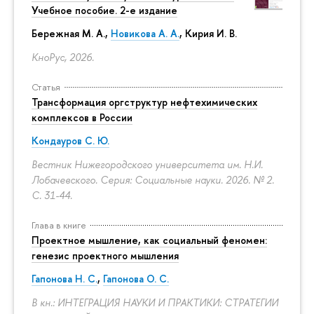
Учебное пособие. 2-е издание
Бережная М. А.,
Новикова А. А.
, Кирия И. В.
КноРус, 2026.
Статья
Трансформация оргструктур нефтехимических
комплексов в России
Кондауров С. Ю.
Вестник Нижегородского университета им. Н.И.
Лобачевского. Серия: Социальные науки. 2026. № 2.
С. 31-44.
Глава в книге
Проектное мышление, как социальный феномен:
генезис проектного мышления
Гапонова Н. С.
,
Гапонова О. С.
В кн.: ИНТЕГРАЦИЯ НАУКИ И ПРАКТИКИ: СТРАТЕГИИ