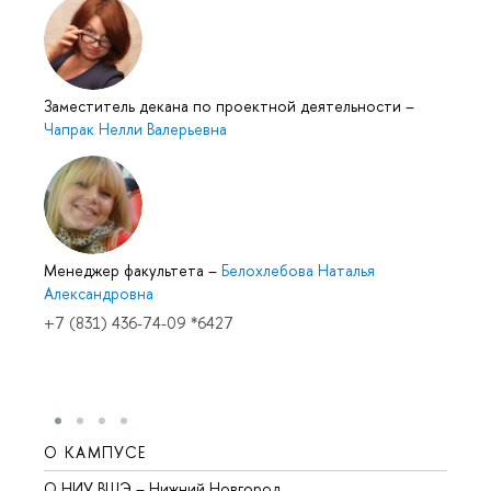
Заместитель декана по проектной деятельности
–
Чапрак Нелли Валерьевна
Менеджер факультета
–
Белохлебова Наталья
Александровна
+7 (831) 436-74-09 *6427
О КАМПУСЕ
ОБР
О НИУ ВШЭ – Нижний Новгород
Бакал