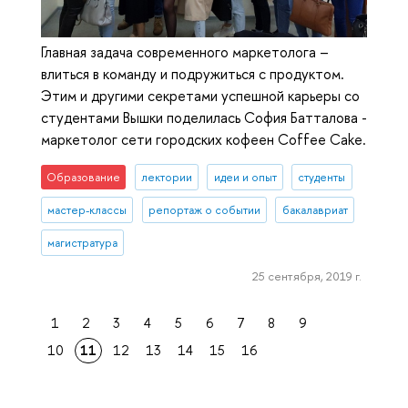
Главная задача современного маркетолога –
влиться в команду и подружиться с продуктом.
Этим и другими секретами успешной карьеры со
студентами Вышки поделилась София Батталова -
маркетолог сети городских кофеен Coffee Cake.
Образование
лектории
идеи и опыт
студенты
мастер-классы
репортаж о событии
бакалавриат
магистратура
25 сентября, 2019 г.
1
2
3
4
5
6
7
8
9
10
11
12
13
14
15
16