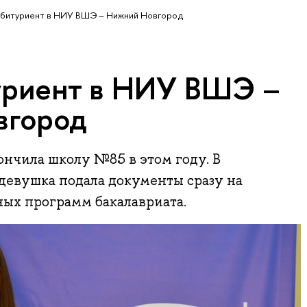
абитуриент в НИУ ВШЭ – Нижний Новгород
уриент в НИУ ВШЭ –
вгород
ончила школу №85 в этом году. В
евушка подала документы сразу на
ных программ бакалавриата.