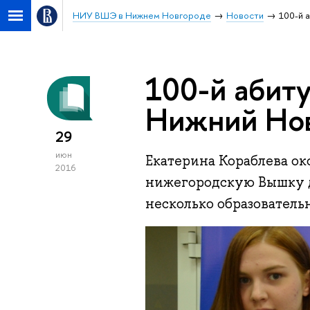
НИУ ВШЭ в Нижнем Новгороде
Новости
100-й 
100-й абит
Нижний Но
29
июн
Екатерина Кораблева ок
2016
нижегородскую Вышку д
несколько образователь