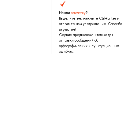
Нашли
опечатку
?
Выделите её, нажмите Ctrl+Enter и
отправьте нам уведомление. Спасибо
за участие!
Сервис предназначен только для
отправки сообщений об
орфографических и пунктуационных
ошибках.