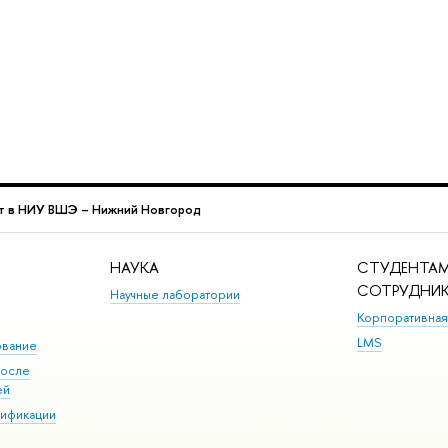
т в НИУ ВШЭ – Нижний Новгород
НАУКА
СТУДЕНТАМ
СОТРУДНИ
Научные лаборатории
Корпоративная
LMS
ование
после
ей
лификации