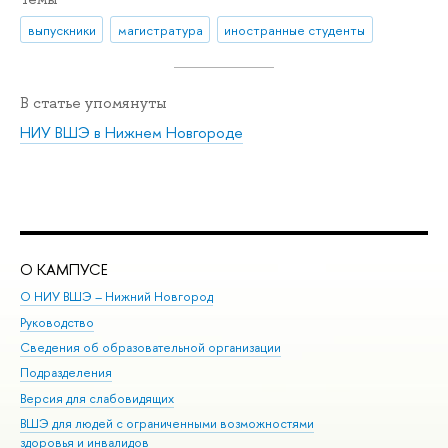
выпускники
магистратура
иностранные студенты
В статье упомянуты
НИУ ВШЭ в Нижнем Новгороде
О КАМПУСЕ
ОБ
О НИУ ВШЭ – Нижний Новгород
Бак
Руководство
Маг
Сведения об образовательной организации
Вт
Подразделения
Вы
Версия для слабовидящих
Ку
ВШЭ для людей с ограниченными возможностями
Пр
здоровья и инвалидов