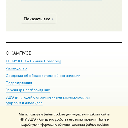
Показать все
О КАМПУСЕ
ОБ
О НИУ ВШЭ – Нижний Новгород
Бак
Руководство
Маг
Сведения об образовательной организации
Вт
Подразделения
Вы
Версия для слабовидящих
Ку
ВШЭ для людей с ограниченными возможностями
Пр
здоровья и инвалидов
Рег
Единая платежная страница
Яз
Мы используем файлы cookies для улучшения работы сайта
Вы
НИУ ВШЭ и большего удобства его использования. Более
подробную информацию об использовании файлов cookies
Обр