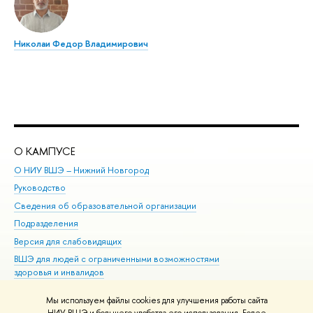
Николаи Федор Владимирович
О КАМПУСЕ
ОБ
О НИУ ВШЭ – Нижний Новгород
Бак
Руководство
Маг
Сведения об образовательной организации
Вт
Подразделения
Вы
Версия для слабовидящих
Ку
ВШЭ для людей с ограниченными возможностями
Пр
здоровья и инвалидов
Рег
Единая платежная страница
Яз
Мы используем файлы cookies для улучшения работы сайта
Вы