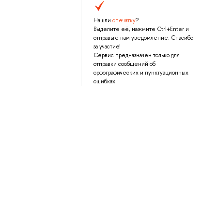
Нашли
опечатку
?
Выделите её, нажмите Ctrl+Enter и
отправьте нам уведомление. Спасибо
за участие!
Сервис предназначен только для
отправки сообщений об
орфографических и пунктуационных
ошибках.