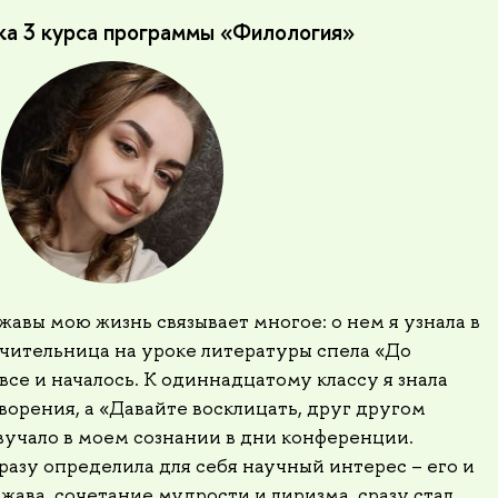
ка 3 курса программы «Филология»
авы мою жизнь связывает многое: о нем я узнала в
учительница на уроке литературы спела «До
все и началось. К одиннадцатому классу я знала
ворения, а «Давайте восклицать, друг другом
вучало в моем сознании в дни конференции.
разу определила для себя научный интерес – его и
жава, сочетание мудрости и лиризма, сразу стал