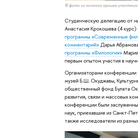
© фото из личного архива участник
Студенческую делегацию от н
Анастасия Крокошева (4 курс) 
программы «Современные филол
комментарий»
Дарья Абрамова
программы «Филология»
Мария 
первым опытом участия в науч
Организаторами конференции 
музей Б.Ш. Окуджавы, Культурн
общественный фонд Булата Ок
развития, связи и массовых к
конференции были заслуженны
наук, приехавшие из Санкт-Пете
также исследователи из разных