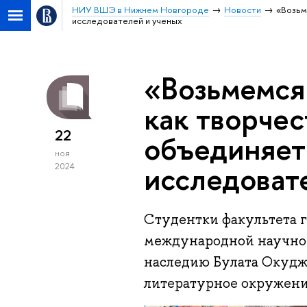
НИУ ВШЭ в Нижнем Новгороде
Новости
«Возьм
исследователей и ученых
«Возьмемся 
как творче
22
объединяет
ноя
исследоват
2024
Студентки факультета 
международной научно
наследию Булата Окуджа
литературное окружени