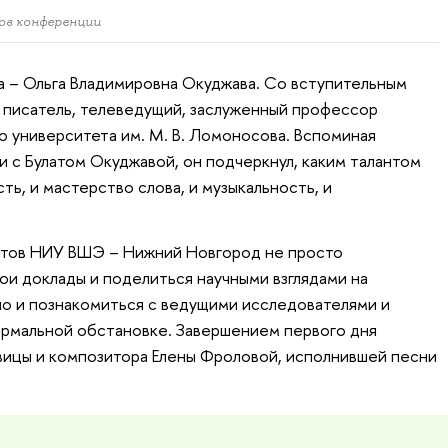
ов конференции
а – Ольга Владимировна Окуджава. Со вступительным
, писатель, телеведущий, заслуженный профессор
 университета им. М. В. Ломоносова. Вспоминая
и с Булатом Окуджавой, он подчеркнул, каким талантом
ть, и мастерство слова, и музыкальность, и
нтов НИУ ВШЭ – Нижний Новгород не просто
и доклады и поделиться научными взглядами на
но и познакомиться с ведущими исследователями и
ормальной обстановке. Завершением первого дня
вицы и композитора Елены Фроловой, исполнившей песни