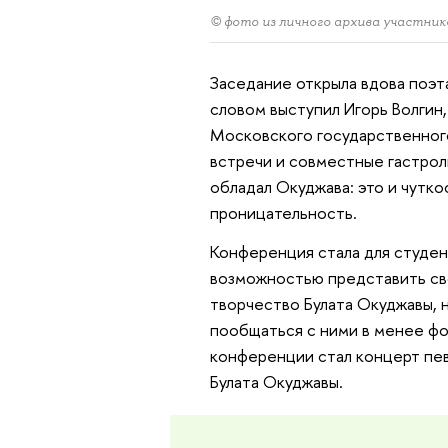
© фото из личного архива участник
Заседание открыла вдова поэт
словом выступил Игорь Волгин
Московского государственного
встречи и совместные гастрол
обладал Окуджава: это и чуткос
проницательность.
Конференция стала для студе
возможностью представить сво
творчество Булата Окуджавы, 
пообщаться с ними в менее ф
конференции стал концерт пе
Булата Окуджавы.