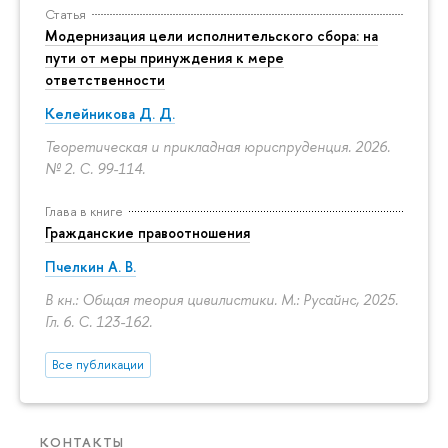
Статья
Модернизация цели исполнительского сбора: на
пути от меры принуждения к мере
ответственности
Келейникова Д. Д.
Теоретическая и прикладная юриспруденция. 2026.
№ 2.
С. 99-114.
Глава в книге
Гражданские правоотношения
Пчелкин А. В.
В кн.: Общая теория цивилистики. М.: Русайнс, 2025.
Гл. 6.
С. 123-162.
Все публикации
КОНТАКТЫ