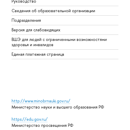
Руководство
Магис
Сведения об образовательной организации
Второ
Подразделения
Высше
Версия для слабовидящих
Курсы
ВШЭ для людей с ограниченными возможностями
Профе
здоровья и инвалидов
Регио
Единая платежная страница
Языко
Выпус
Обрат
http://www.minobrnauki.gov.ru/
Министерство науки и высшего образования РФ
https://edu.gov.ru/
Министерство просвещения РФ