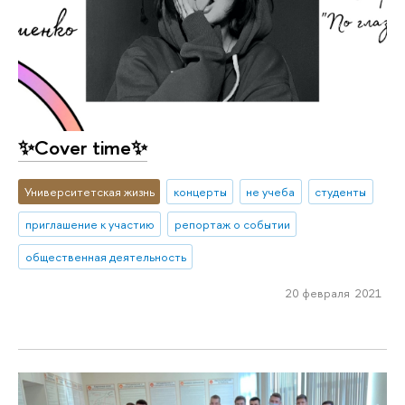
✨Cover time✨
Университетская жизнь
концерты
не учеба
студенты
приглашение к участию
репортаж о событии
общественная деятельность
20 февраля 2021