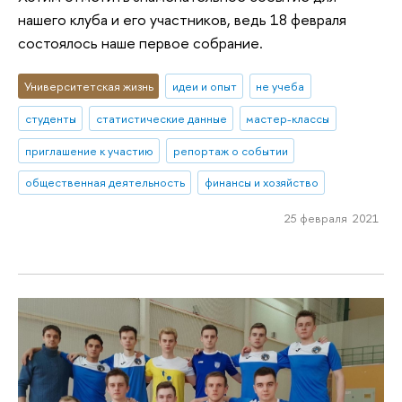
нашего клуба и его участников, ведь 18 февраля
состоялось наше первое собрание.
Университетская жизнь
идеи и опыт
не учеба
студенты
статистические данные
мастер-классы
приглашение к участию
репортаж о событии
общественная деятельность
финансы и хозяйство
25 февраля 2021