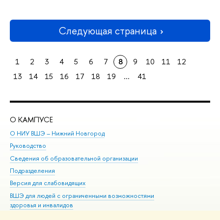
Следующая страница
1
2
3
4
5
6
7
8
9
10
11
12
13
14
15
16
17
18
19
...
41
О КАМПУСЕ
ОБ
О НИУ ВШЭ – Нижний Новгород
Бак
Руководство
Маг
Сведения об образовательной организации
Вт
Подразделения
Вы
Версия для слабовидящих
Ку
ВШЭ для людей с ограниченными возможностями
Пр
здоровья и инвалидов
Рег
Единая платежная страница