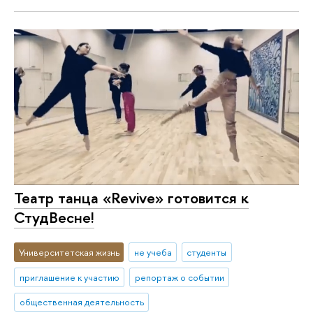
Театр танца «Revive» готовится к
СтудВесне!
Университетская жизнь
не учеба
студенты
приглашение к участию
репортаж о событии
общественная деятельность