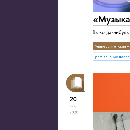
«Музыка
Вы когда-нибудь
Университетская ж
разъяснение новов
20
апр
2020