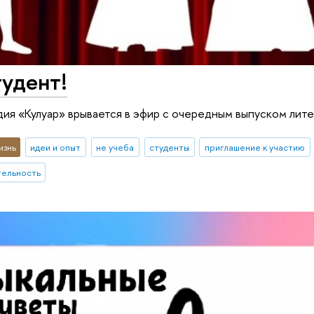
тудент!
дия «Кулуар» врывается в эфир с очередным выпуском лите
изнь
идеи и опыт
не учеба
студенты
приглашение к участию
тельность