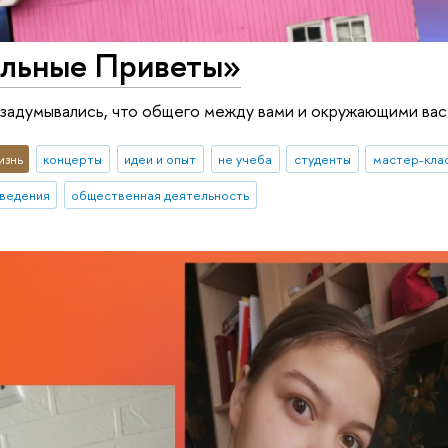
льные Приветы»
 задумывались, что общего между вами и окружающими ва
изнь
концерты
идеи и опыт
не учеба
студенты
мастер-кла
ведения
общественная деятельность