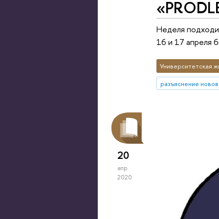
«PRODLE
Неделя подходит
16 и 17 апреля 
Университетская ж
разъяснение новов
20
апр
2020