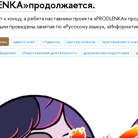
NKA»продолжается.
 к концу, а ребята наставники проекта «PRODLENKA» про
были проведены занятия по «Русскому языку», «Информатик
изнь
идеи и опыт
студенты
мастер-классы
приглашение к уча
ведения
общественная деятельность
довузовская подготовка