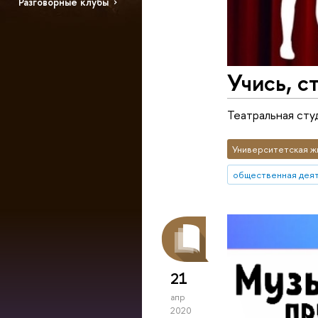
Разговорные клубы
Учись, с
Театральная сту
Университетская ж
общественная дея
21
апр
2020