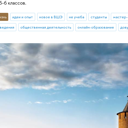
5-6 классов.
изнь
идеи и опыт
новое в ВШЭ
не учеба
студенты
мастер-
ведения
общественная деятельность
онлайн-образование
дов