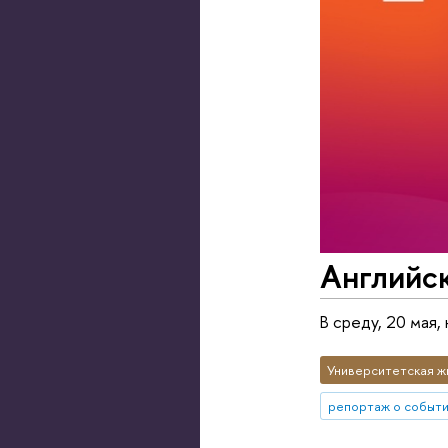
Английс
В среду, 20 мая
Университетская ж
репортаж о событ