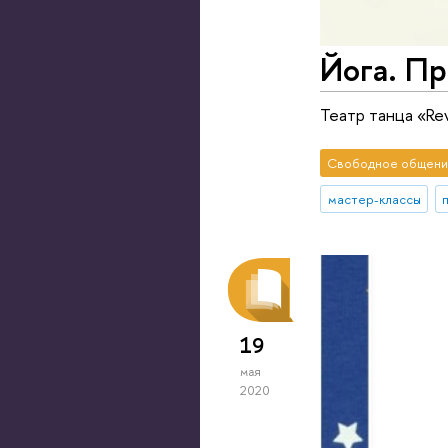
Йога. Пр
Театр танца «Rev
Свободное общени
мастер-классы
19
мая
2020