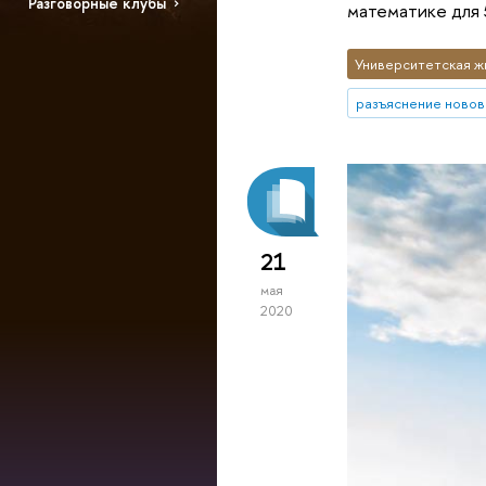
Разговорные клубы
математике для 
Университетская ж
разъяснение новов
21
мая
2020