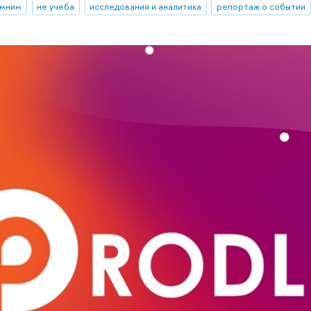
омним
не учеба
исследования и аналитика
репортаж о событии