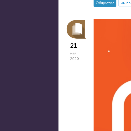
Общество
мы п
21
мая
2020