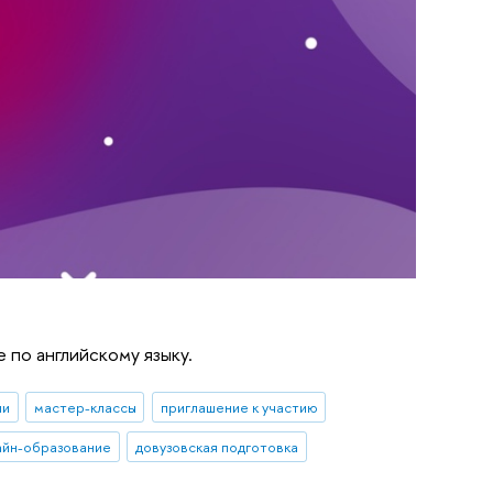
 по английскому языку.
ии
мастер-классы
приглашение к участию
айн-образование
довузовская подготовка