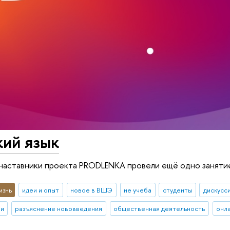
кий язык
, наставники проекта PRODLENKA провели ещё одно занятие
изнь
идеи и опыт
новое в ВШЭ
не учеба
студенты
дискусс
ии
разъяснение нововведения
общественная деятельность
онл