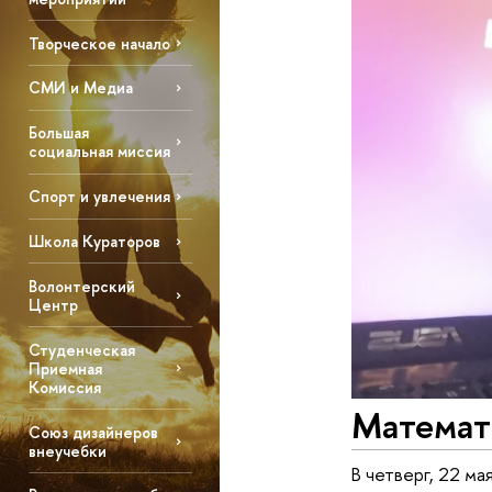
Творческое начало
СМИ и Медиа
Большая
социальная миссия
Спорт и увлечения
Школа Кураторов
Волонтерский
Центр
Студенческая
Приемная
Комиссия
Математи
Союз дизайнеров
внеучебки
В четверг, 22 ма