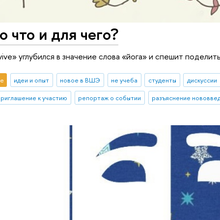
о что и для чего?
ive» углубился в значение слова «йога» и спешит поделить
е
идеи и опыт
новое в ВШЭ
не учеба
студенты
дискуссии
приглашение к участию
репортаж о событии
разъяснение нововве