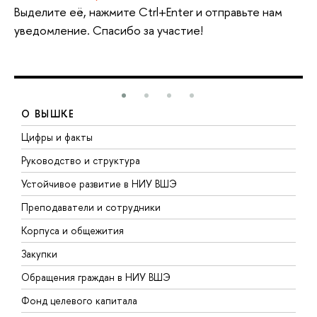
Выделите её, нажмите Ctrl+Enter и отправьте нам
уведомление. Спасибо за участие!
О ВЫШКЕ
Цифры и факты
Л
Руководство и структура
Д
Устойчивое развитие в НИУ ВШЭ
О
Преподаватели и сотрудники
П
Корпуса и общежития
В
Закупки
П
Обращения граждан в НИУ ВШЭ
А
Фонд целевого капитала
Д