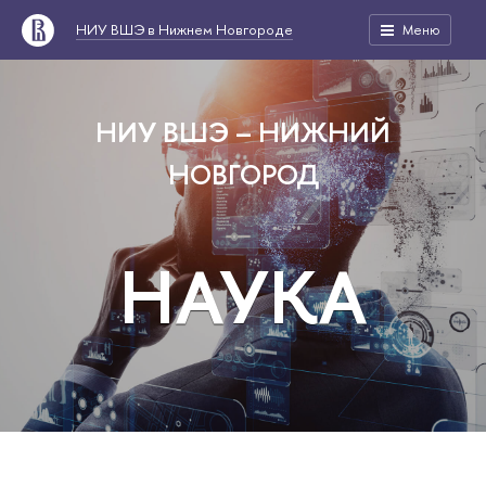
НИУ ВШЭ в Нижнем Новгороде
Меню
НИУ ВШЭ – НИЖНИЙ
НОВГОРОД
НАУКА