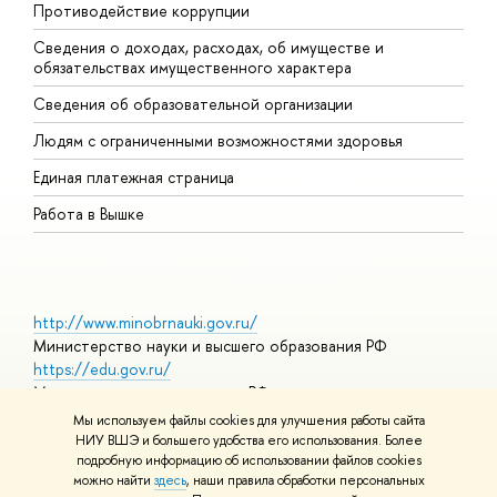
Противодействие коррупции
Ц
Сведения о доходах, расходах, об имуществе и
Б
обязательствах имущественного характера
О
Сведения об образовательной организации
О
Людям с ограниченными возможностями здоровья
Единая платежная страница
Работа в Вышке
http://www.minobrnauki.gov.ru/
Министерство науки и высшего образования РФ
https://edu.gov.ru/
Министерство просвещения РФ
https://elearning.hse.ru/mooc
Мы используем файлы cookies для улучшения работы сайта
Массовые открытые онлайн-курсы
НИУ ВШЭ и большего удобства его использования. Более
подробную информацию об использовании файлов cookies
можно найти
здесь
, наши правила обработки персональных