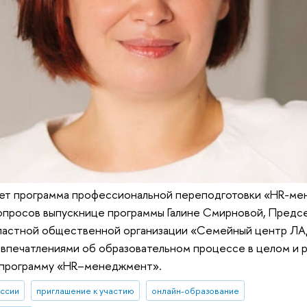
ует программа профессиональной переподготовки «HR-м
опросов выпускнице программы Галине Смирновой, Предс
астной общественной организации​ «Семейный центр ЛА
впечатлениями об образовательном процессе в целом и ра
 программу «HR–менеджмент».
уссии
приглашение к участию
онлайн-образование