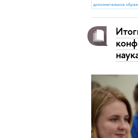
дополнительное образ
Итог
конф
наук