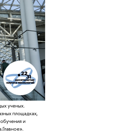
дых ученых.
азных площадках,
 обучения и
.Главное».