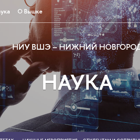
ука
О Вышке
НИУ ВШЭ – НИЖНИЙ НОВГОРО
НАУКА