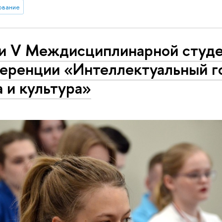
ование
и V Междисциплинарной студ
еренции «Интеллектуальный г
а и культура»