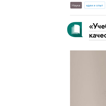
Наука
идеи и опыт
«Уче
каче