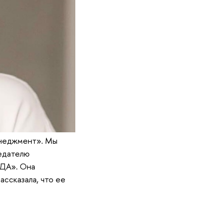
енеджмент». Мы
едателю​
ДА»​. Она
ссказала, что ее