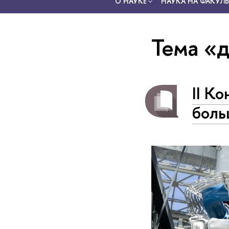
О НАУКЕ
НАУКА НА ФАКУЛЬ
Тема «
II К
боль