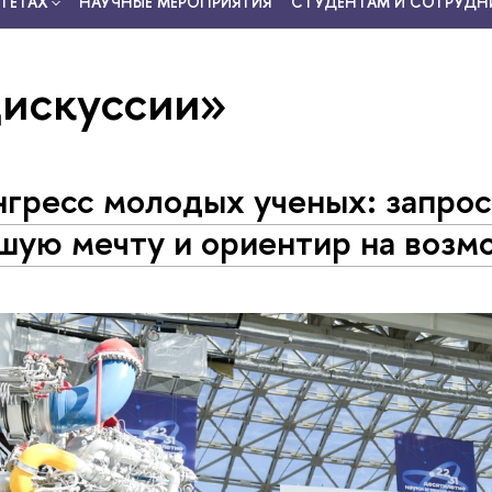
ТЕТАХ
НАУЧНЫЕ МЕРОПРИЯТИЯ
СТУДЕНТАМ И СОТРУДН
дискуссии»
онгресс молодых ученых: запрос
шую мечту и ориентир на возм