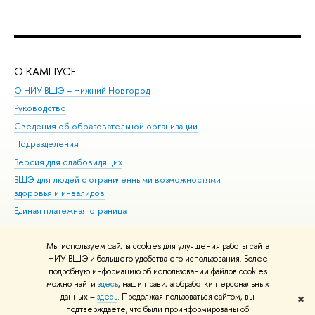
О КАМПУСЕ
ОБ
О НИУ ВШЭ – Нижний Новгород
Бак
Руководство
Маг
Сведения об образовательной организации
Вт
Подразделения
Вы
Версия для слабовидящих
Ку
ВШЭ для людей с ограниченными возможностями
Пр
здоровья и инвалидов
Рег
Единая платежная страница
Яз
Вы
Мы используем файлы cookies для улучшения работы сайта
Обр
НИУ ВШЭ и большего удобства его использования. Более
подробную информацию об использовании файлов cookies
можно найти
здесь
, наши правила обработки персональных
данных –
здесь
. Продолжая пользоваться сайтом, вы
✖
Редактору
подтверждаете, что были проинформированы об