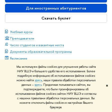
Для иностранных абитуриентов
Скачать буклет
Учебные курсы
Преподаватели
Число студентов и вакантные места
Документы образовательной программы
Расписание
Академический совет
Мы используем файлы cookies для улучшения работы сайта
НИУ ВШЭ и большего удобства его использования. Более
подробную информацию об использовании файлов cookies
можно найти
здесь
, наши правила обработки персональных
данных –
здесь
. Продолжая пользоваться сайтом, вы
✖
подтверждаете, что были проинформированы об
использовании файлов cookies сайтом НИУ ВШЭ и согласны
Академический руководитель
с нашими правилами обработки персональных данных. Вы
можете отключить файлы cookies в настройках Вашего
Климова Маргарита Андреевна
браузера.