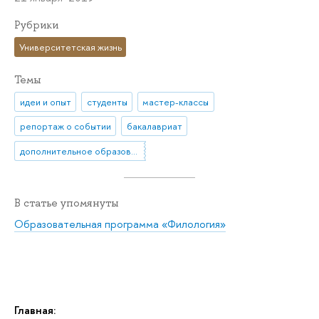
Рубрики
Университетская жизнь
Темы
идеи и опыт
студенты
мастер-классы
репортаж о событии
бакалавриат
дополнительное образование
В статье упомянуты
Образовательная программа «Филология»
Главная: