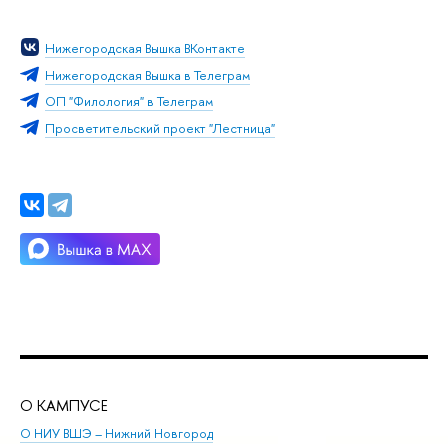
Нижегородская Вышка ВКонтакте
Нижегородская Вышка в Телеграм
ОП "Филология" в Телеграм
Просветительский проект "Лестница"
О КАМПУСЕ
ОБ
О НИУ ВШЭ – Нижний Новгород
Бак