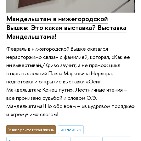
Мандельштам в нижегородской
Вышке: Это какая выставка? Выставка
Мандельштама!
Февраль в нижегородской Вышке оказался
нерасторжимо связан с фамилией, которая, «Как ее
ни вывертывай,/Криво звучит, а не прямо»: цикл
открытых лекций Павла Марковича Нерлера,
подготовка и открытие выставки «Осип
Мандельштам: Конец пути», Лестничные чтения –
все пронизано судьбой и словом О.Э.
Мандельштама! Но обо всем – «в кудрявом порядке»
и «гремучим» слогом!
Университетская жизнь
мы помним
Университет, открытый городу
идеи и опыт
профессора