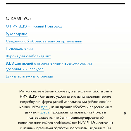
О КАМПУСЕ
ОБ
О НИУ ВШЭ – Нижний Новгород
Бак
Руководство
Маг
Сведения об образовательной организации
Вт
Подразделения
Вы
Версия для слабовидящих
Ку
ВШЭ для людей с ограниченными возможностями
Пр
здоровья и инвалидов
Рег
Единая платежная страница
Яз
Вы
Мы используем файлы cookies для улучшения работы сайта
Обр
НИУ ВШЭ и большего удобства его использования. Более
подробную информацию об использовании файлов cookies
можно найти
здесь
, наши правила обработки персональных
данных –
здесь
. Продолжая пользоваться сайтом, вы
✖
Редактору
подтверждаете, что были проинформированы об
© НИУ ВШЭ 1993–2026
Адреса и контакты
Условия использования
использовании файлов cookies сайтом НИУ ВШЭ и согласны
с нашими правилами обработки персональных данных. Вы
материалов
Политика конфиденциальности
Карта сайта