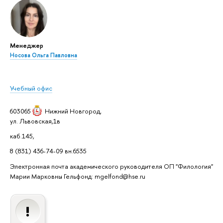
Менеджер
Носова Ольга Павловна
Учебный офис
603065
Нижний Новгород
,
ул. Львовская,1в
каб.145,
8 (831) 436-74-09 вн.6535
Электронная почта академического руководителя ОП "Филология"
Марии Марковны Гельфонд: mgelfond@hse.ru