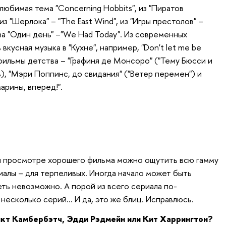
любимая тема "Concerning Hobbits", из "Пиратов
из "Шерлока" – "The East Wind", из "Игры престолов" –
ьма "Один день" –"We Had Today". Из современных
кусная музыка в "Кухне", например, "Don't let me be
фильмы детства – "Графиня де Монсоро" ("Тему Бюсси и
, "Мэри Поппинс, до свидания" ("Ветер перемен") и
арины, вперед!".
и просмотре хорошего фильма можно ощутить всю гамму
риалы – для терпеливых. Иногда начало может быть
ть невозможно. А порой из всего сериала по-
несколько серий… И да, это же блиц. Исправлюсь.
икт Камбербэтч, Эдди Рэдмейн или Кит Харрингтон?