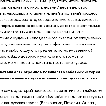
ыучить английский ТОЛЬКО ради того, чтобы получить
 разговаривать с иностранцами / вести деловую
ть, насколько это увлекательный и полезный процесс.
азвиваетесь, растете, совершенствуетесь как личность.
 первые слова на родном языке в детстве, знают только
ть иностранным языком – наш уникальный шанс
етские ощущения неподдельного счастья от ежедневных
Еще одним важным фактором эффективности изучения
 как и любого другого предмета, по моему мнению)
елем. Ваше доверие к учителю и его грамотно
ьте, могут творить поистине настоящие чудеса.
вателя есть огромное количество забавных историй.
самом смешном случае из вашей преподавательской
м случае, который произошел на занятии по английскому
уждали самых известных\любимых\значимых литературных
а как русских героев (Болконский, Печорин, Онегин,