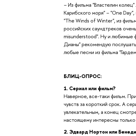
– Из фильма "Властелин колец" 
Карибского моря" – "One Day", 
"The Winds of Winter", из фил
российских саундтреков очень в
misunderstood". Ну и любимые 
Дианы" рекомендую послушать)
любые песни из фильма "Гардем
БЛИЦ-ОПРОС:
1. Сериал или фильм?
Наверное, все-таки фильм. Пр
чувств за короткий срок. А се
увлекательным, а конец смотре
настоящему интересны только 
2. Эдвард Нортон или Бенед