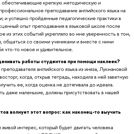
, обеспечивающие крепкую методическую и
опрофессиональное преподавание английского языка на
; и успешно пройденные педагогические практики в
есценный опыт преподавания в языковой школе после
ое из этих событий укрепляло во мне уверенность в том,
и, общаться со своими учениками и вместе с ними
я что-то новое и удивительное.
оценивать работы студентов при помощи наклеек?
о преподавателя английского языка из иняза, Лукмановой
осторг, когда, открыв тетрадь, находила в ней заветную
лучить ее, когда оценка не дотягивала до идеала.
сть даже маленькие, должны присутствовать в нашей
нтов волнует этот вопрос: как наконец-то выучить
л живой интерес, который будет двигать человека