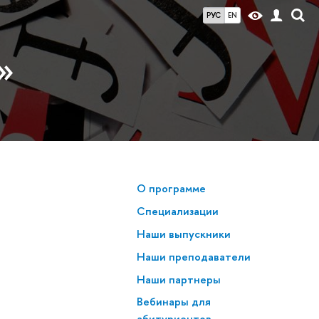
РУС
EN
»
О программе
Специализации
Наши выпускники
Наши преподаватели
Наши партнеры
Вебинары для
абитуриентов