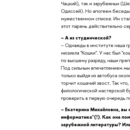
Чацкий), так и зарубежных (Ш
Одиссей). Но апогеем беседы 
мужественном списке. Им стал
этот парень действительно се
– А из студенческой?
– Однажды в институте наша г
мюзикла "Кошки". У нас был "ко
по высшему разряду, наши преп
Под сильным впечатлением мы 
только выйдя из автобуса около
торчит кошачий хвост. Так что
филологической мастерской бу
проверить в первую очередь п
– Екатерина Михайловна, вы 
информатика"(!). Как она по
зарубежной литературы? Или