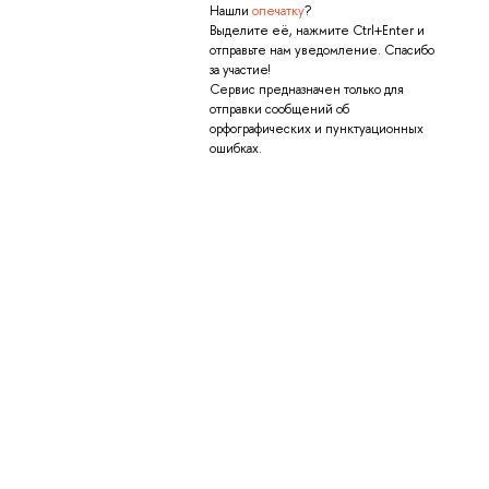
Нашли
опечатку
?
Выделите её, нажмите Ctrl+Enter и
отправьте нам уведомление. Спасибо
за участие!
Сервис предназначен только для
отправки сообщений об
орфографических и пунктуационных
ошибках.