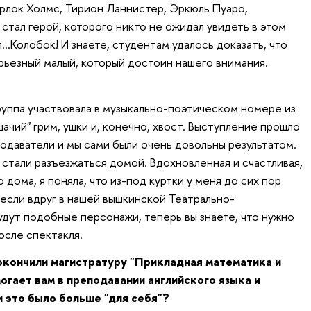
ерлок Холмс, Тирион Ланнистер, Эркюль Пуаро,
стал герой, которого никто не ожидал увидеть в этом
…Колобок! И знаете, студентам удалось доказать, что
рьезный малый, который достоин нашего внимания.
руппа участвовала в музыкально-поэтическом номере из
шачий" грим, ушки и, конечно, хвост. Выступление прошло
одаватели и мы сами были очень довольны результатом.
стали разъезжаться домой. Вдохновленная и счастливая,
 дома, я поняла, что из-под куртки у меня до сих пор
, если вдруг в нашей вышкинской Театрально-
дут подобные персонажи, теперь вы знаете, что нужно
осле спектакля.
окончили магистратуру "Прикладная математика и
могает вам в преподавании английского языка и
 это было больше "для себя"?