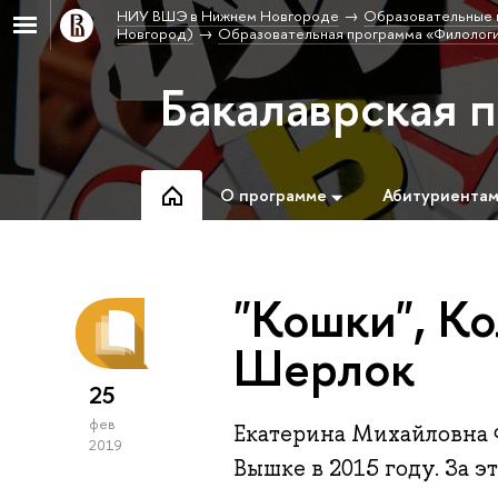
НИУ ВШЭ в Нижнем Новгороде
Образовательные 
Новгород)
Образовательная программа «Филолог
Бакалаврская 
О программе
Абитуриента
"Кошки", Ко
Шерлок
25
фев
Екатерина Михайловна 
2019
Вышке в 2015 году. За э