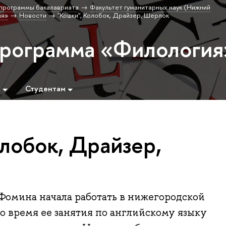
программы бакалавриата
Факультет гуманитарных наук (Нижний
ия»
Новости
"Кошки", Колобок, Драйзер, Шерлок
программа «Филология
м
Студентам
лобок, Драйзер,
Фомина начала работать в нижегородской
то время ее занятия по английскому языку