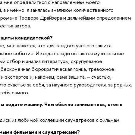
ла мне определиться с направлением моего
 а именно: я занялась анализом количественного
в романе Теодора Драйзера и дальнейшим определением
ества автора.
защиты кандидатской?
ле, мне кажется, что для каждого ученого защита
ьное событие. И когда позади остаются мучительные
ый отбор и анализ литературы, скрупулезное
 бесконечная бюрократическая гонка, тревожное
 экспертов и, наконец, сама защита, – счастью,
то счастье за себя, за научного руководителя, за родных,
тебя самого.
вы водите машину. Чем обычно занимаетесь, стоя в
 диск из любимой коллекции саундтреков к фильмам.
мыми фильмами и саундтреками?