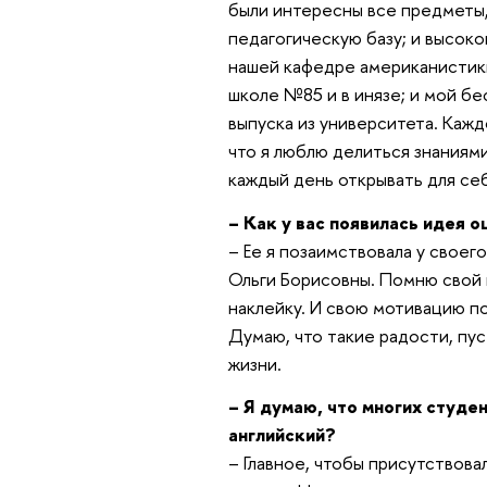
были интересны все предметы
педагогическую базу; и высок
нашей кафедре американистики
школе №85 и в инязе; и мой б
выпуска из университета. Кажд
что я люблю делиться знаниям
каждый день открывать для себ
– Как у вас появилась идея 
– Ее я позаимствовала у своег
Ольги Борисовны. Помню свой в
наклейку. И свою мотивацию по
Думаю, что такие радости, пу
жизни.
– Я думаю, что многих студе
английский?
– Главное, чтобы присутствова