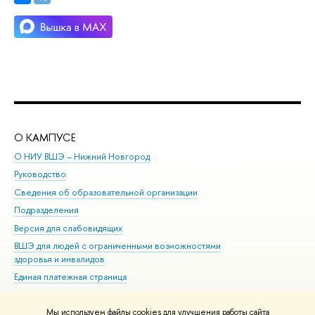
О КАМПУСЕ
ОБ
О НИУ ВШЭ – Нижний Новгород
Бак
Руководство
Маг
Сведения об образовательной организации
Вт
Подразделения
Вы
Версия для слабовидящих
Ку
ВШЭ для людей с ограниченными возможностями
Пр
здоровья и инвалидов
Рег
Единая платежная страница
Яз
Вы
Мы используем файлы cookies для улучшения работы сайта