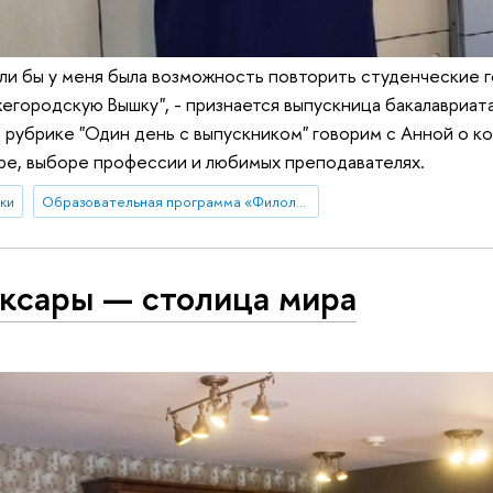
сли бы у меня была возможность повторить студенческие г
жегородскую Вышку", - признается выпускница бакалавриат
В рубрике "Один день с выпускником" говорим с Анной о к
ре, выборе профессии и любимых преподавателях.
ки
Образовательная программа «Филология»
ксары — столица мира