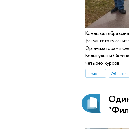
Конец октября озн
факультета гуманит
Организаторами се
Большухин и Оксана
четырех курсов.
студенты
Один
"Фил