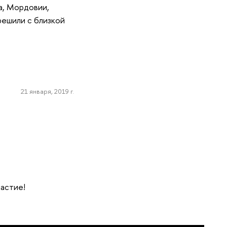
а, Мордовии,
решили с близкой
21 января, 2019 г.
частие!