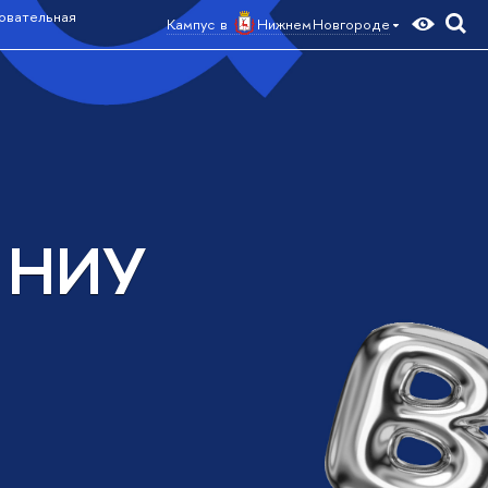
овательная
Кампус в
Нижнем Новгороде
а НИУ