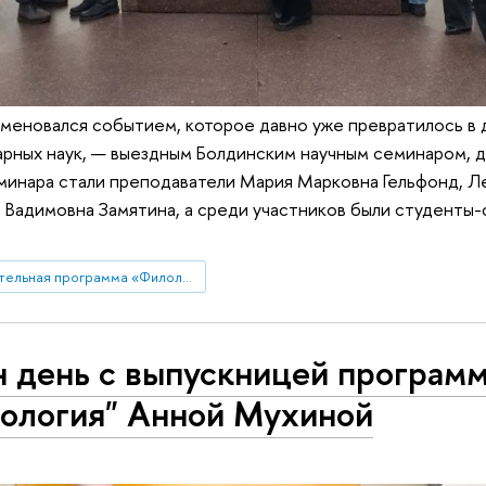
аменовался событием, которое давно уже превратилось в
арных наук, — выездным Болдинским научным семинаром, д
минара стали преподаватели Мария Марковна Гельфонд, 
 Вадимовна Замятина, а среди участников были студенты-
Образовательная программа «Филология»
 день с выпускницей програм
ология" Анной Мухиной