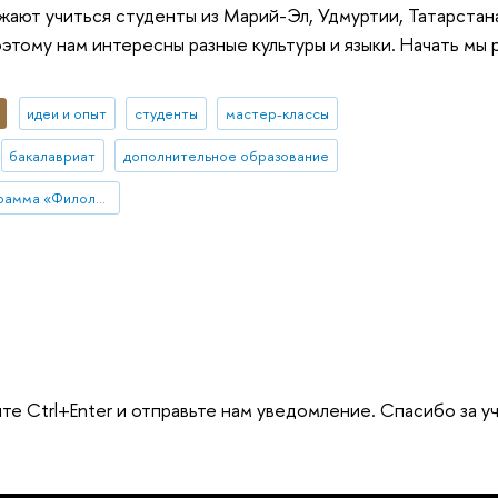
ают учиться студенты из Марий-Эл, Удмуртии, Татарстан
этому нам интересны разные культуры и языки. Начать мы 
идеи и опыт
студенты
мастер-классы
бакалавриат
дополнительное образование
Образовательная программа «Филология»
те Ctrl+Enter и отправьте нам уведомление. Спасибо за у