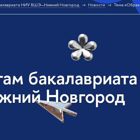
калавриата НИУ ВШЭ—Нижний Новгород
Новости
Тема «Образ
там бакалавриат
жний Новгород