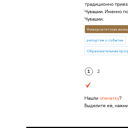
традиционно приезж
Чувашии. Именно по
Чувашии.
Университетская жизнь
репортаж о событии
1
2
Нашли
опечатку
?
Выделите её, нажми