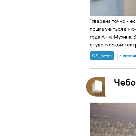
"Уверена точно - е
пошла учиться в ни
года Анна Мухина. 
студенческом теат
Общество
выпускни
Чебо