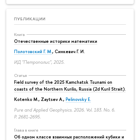
ПУБЛИКАЦИИ
Книга
Отечественные историки математики
Полотовский Г. М.
, Синкевич Г. И.
ИД "Петрополис", 2025.
Статья
Field survey of the 2025 Kamchatsk Tsunami on
coasts of the Northern Kurilis, Russia (2d Kuril Strait).
Kotenko M., Zaytsev A.,
Pelinovsky E.
Pure and Applied Geophysics. 2026. Vol. 183. No. 6.
P. 2681-2695.
Глава в книге
Об одном классе взаимных расположений кубики и