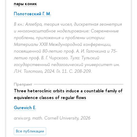
пары коник
Полотовский Г. М.
В кн.: Алгебра, теория чисел, дискретная геометрия
и многомасштабное моделирование: Современные
проблемы, приложения и проблемы истории:
Материалы XXIII Международной конференции,
посвященной 80-летию проф. А. И. Галочкина и 75-
летию проф. В. Г. Чирского. Тула: Тульский
государственный педагогический университет им.
Л.Н. Толстого, 2024. Гл. 11.
С. 208-209.
Препринт
Three heteroclinic orbits induce a countable family of
equivalence classes of regular flows
Gurevich E.
arxiv.org. math. Cornell University, 2026
Все публикации