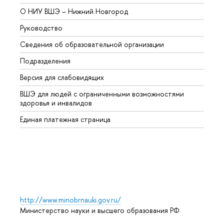
О НИУ ВШЭ – Нижний Новгород
Бакал
Руководство
Магис
Сведения об образовательной организации
Второ
Подразделения
Высше
Версия для слабовидящих
Курсы
ВШЭ для людей с ограниченными возможностями
Профе
здоровья и инвалидов
Регио
Единая платежная страница
Языко
Выпус
Обрат
http://www.minobrnauki.gov.ru/
Министерство науки и высшего образования РФ