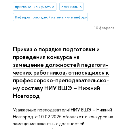
приглашение к участию
официально
Кафедра прикладной математики и информатики (Нижний Новгоро
10 февраля
Приказ о порядке подготовки и
проведения конкурса на
замещение должностей пе­да­го­ги­
че­ских работников, относящихся к
про­фес­сор­ско-пре­по­да­ва­тель­ско­
му составу НИУ ВШЭ – Нижний
Новгород
Уважаемые преподаватели! НИУ ВШЭ – Нижний
Новгород с 10.02.2025 объявляет о конкурсе на
замещение вакантных должностей