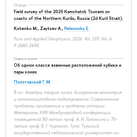
Статья
Field survey of the 2025 Kamchatsk Tsunami on
coasts of the Northern Kurilis, Russia (2d Kuril Strait).
Kotenko M., Zaytsev A.,
Pelinovsky E.
Pure and Applied Geophysics. 2026. Vol. 183. No. 6.
P. 2681-2695.
Глава в книге
Об одном классе взаимных расположений кубики и
пары коник
Полотовский Г. М.
В кн.: Алгебра, теория чисел, дискретная геометрия
и многомасштабное моделирование: Современные
проблемы, приложения и проблемы истории:
Материалы XXIII Международной конференции,
посвященной 80-летию проф. А. И. Галочкина и 75-
летию проф. В. Г. Чирского. Тула: Тульский
государственный педагогический университет им.