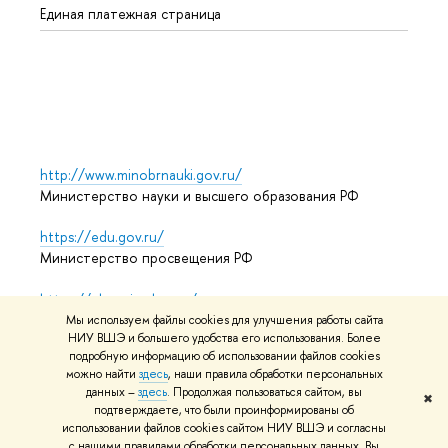
Единая платежная страница
Языко
Выпус
Обрат
http://www.minobrnauki.gov.ru/
Министерство науки и высшего образования РФ
https://edu.gov.ru/
Министерство просвещения РФ
https://elearning.hse.ru/mooc
Массовые открытые онлайн-курсы
Мы используем файлы cookies для улучшения работы сайта
НИУ ВШЭ и большего удобства его использования. Более
подробную информацию об использовании файлов cookies
можно найти
здесь
, наши правила обработки персональных
© НИУ ВШЭ 1993–2026
Адреса и контакты
Условия
данных –
здесь
. Продолжая пользоваться сайтом, вы
✖
подтверждаете, что были проинформированы об
использования материалов
Политика конфиденциальности
использовании файлов cookies сайтом НИУ ВШЭ и согласны
Карта сайта
с нашими правилами обработки персональных данных. Вы