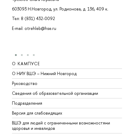
603093 Н.Новгород, ул. Родионова, д. 136, 409 к.
Тел: 8 (831) 432-0092
E-mail: otrehleb@hse.ru
О КАМПУСЕ
ОБР
О НИУ ВШЭ – Нижний Новгород
Бакал
Руководство
Магис
Сведения об образовательной организации
Второ
Подразделения
Высше
Версия для слабовидящих
Курсы
ВШЭ для людей с ограниченными возможностями
Профе
здоровья и инвалидов
Регио