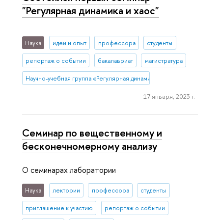
"Регулярная динамика и хаос"
Наука
идеи и опыт
профессора
студенты
репортаж о событии
бакалавриат
магистратура
Научно-учебная группа «Регулярная динамика и хаос»
17 января, 2023 г.
Семинар по вещественному и
бесконечномерному анализу
О семинарах лаборатории
Наука
лектории
профессора
студенты
приглашение к участию
репортаж о событии