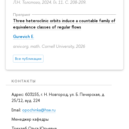
Л.Н. Толстого, 2024. Гл. 11.
С. 208-209.
Препринт
Three heteroclinic orbits induce a countable family of
equivalence classes of regular flows
Gurevich E.
arxiv.org. math. Cornell University, 2026
Все публикации
КОНТАКТЫ
Адрес: 603155, г. Н. Новгород, ул. Б. Печерская, д.
25/12, ауд. 224
Email:
opochinka@hse.ru
Менеджер кафедры
Трехлеб Ольга Юрьевна