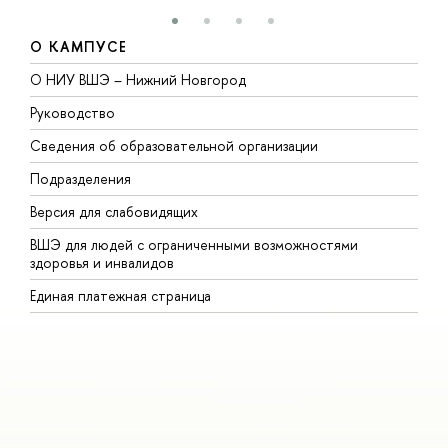
О КАМПУСЕ
О НИУ ВШЭ – Нижний Новгород
Б
Руководство
М
Сведения об образовательной организации
В
Подразделения
В
Версия для слабовидящих
К
ВШЭ для людей с ограниченными возможностями
П
здоровья и инвалидов
Р
Единая платежная страница
Я
В
О