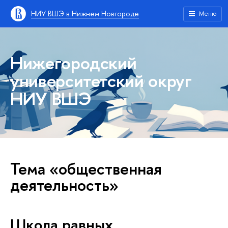
НИУ ВШЭ в Нижнем Новгороде
Меню
Нижегородский
университетский округ
НИУ ВШЭ
Тема «общественная
деятельность»
Школа равных