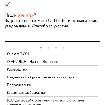
Нашли
опечатку
?
Выделите её, нажмите Ctrl+Enter и отправьте нам
уведомление. Спасибо за участие!
О КАМПУСЕ
О НИУ ВШЭ – Нижний Новгород
Б
Руководство
М
Сведения об образовательной организации
В
Подразделения
В
Версия для слабовидящих
К
ВШЭ для людей с ограниченными возможностями
П
здоровья и инвалидов