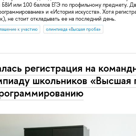
ы БВИ или 100 баллов ЕГЭ по профильному предмету. Д
граммирование» и «История искусств». Хотя регистра
к), не стоит откладывать ее на последний день.
лашение к участию
олимпиада «Высшая проба»
алась регистрация на команд
мпиаду школьников «Высшая 
программированию