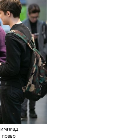
лимпиад
 право