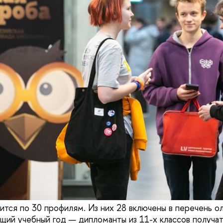
тся по 30 профилям. Из них 28 включены в перечень о
ущий учебный год — дипломанты из 11-х классов получат