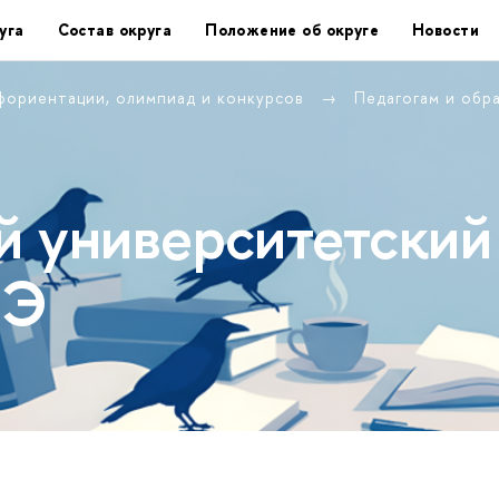
уга
Состав округа
Положение об округе
Новости
фориентации, олимпиад и конкурсов
Педагогам и обр
 университетский
ШЭ