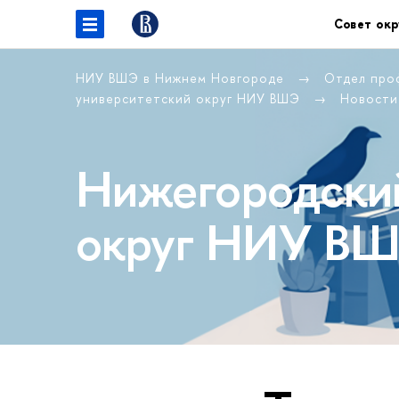
Совет окр
НИУ ВШЭ в Нижнем Новгороде
Отдел про
университетский округ НИУ ВШЭ
Новости
Нижегородский
округ НИУ В