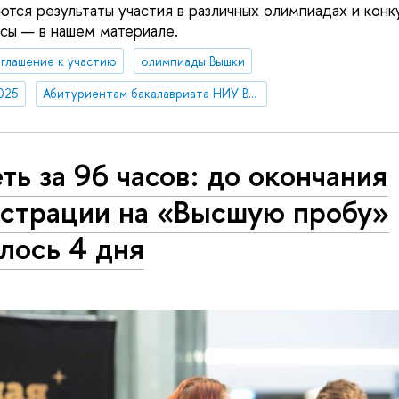
тся результаты участия в различных олимпиадах и конк
осы — в нашем материале.
глашение к участию
олимпиады Вышки
025
Абитуриентам бакалавриата НИУ ВШЭ—Нижний Новгород
ть за 96 часов: до окончания
истрации на «Высшую пробу»
лось 4 дня