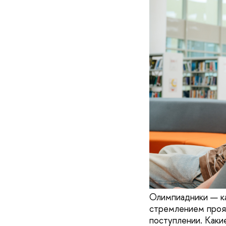
Олимпиадники — ка
стремлением прояв
поступлении. Каки