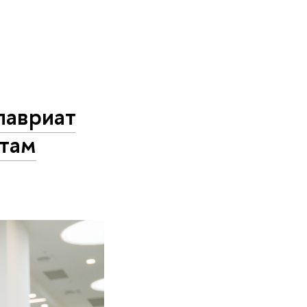
лавриат
атам