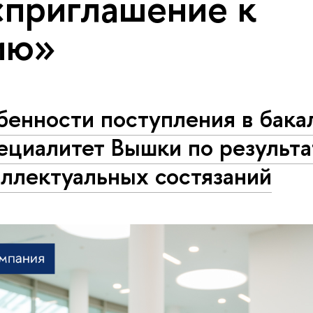
«приглашение к
ию»
бенности поступления в бака
ециалитет Вышки по результ
ллектуальных состязаний