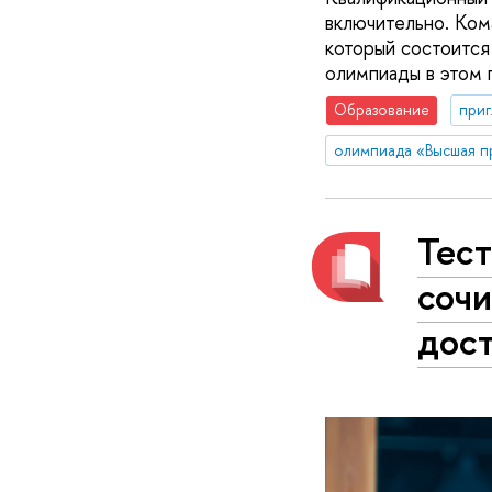
включительно. Ком
который состоится
олимпиады в этом 
Образование
приг
олимпиада «Высшая п
Тест
соч
дос