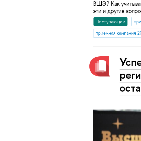
ВШЭ? Как учитываю
эти и другие вопр
Поступающим
при
приемная кампания 2
Успе
рег
оста