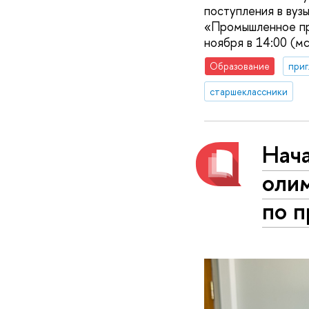
поступления в вуз
«Промышленное про
ноября в 14:00 (мс
Образование
приг
старшеклассники
Нач
оли
по 