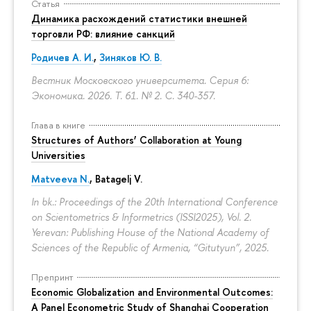
Статья
Динамика расхождений статистики внешней
торговли РФ: влияние санкций
Родичев А. И.
,
Зиняков Ю. В.
Вестник Московского университета. Серия 6:
Экономика. 2026. Т. 61. № 2.
С. 340-357.
Глава в книге
Structures of Authors’ Collaboration at Young
Universities
Matveeva N.
,
Batagelj V.
In bk.: Proceedings of the 20th International Conference
on Scientometrics & Informetrics (ISSI2025), Vol. 2.
Yerevan: Publishing House of the National Academy of
Sciences of the Republic of Armenia, “Gitutyun”, 2025.
Препринт
Economic Globalization and Environmental Outcomes:
A Panel Econometric Study of Shanghai Cooperation