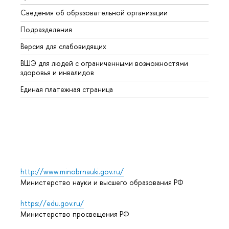
Сведения об образовательной организации
Второ
Подразделения
Высше
Версия для слабовидящих
Курсы
ВШЭ для людей с ограниченными возможностями
Профе
здоровья и инвалидов
Регио
Единая платежная страница
Языко
Выпус
Обрат
http://www.minobrnauki.gov.ru/
Министерство науки и высшего образования РФ
https://edu.gov.ru/
Министерство просвещения РФ