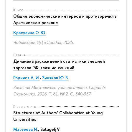
Книга
Общие экономические интересы и противоречия в
Арктическом регионе
Красулина О. Ю.
Чебоксары: ИД «Среда», 2026.
Статья
Динамика расхождений статистики внешней
торговли РФ: влияние санкций
Родичев А. И.
,
Зиняков Ю. В.
Вестник Московского университета. Серия 6:
Экономика. 2026. Т. 61. № 2.
С. 340-357.
Глава в книге
Structures of Authors’ Collaboration at Young
Universities
Matveeva N.
,
Batagelj V.