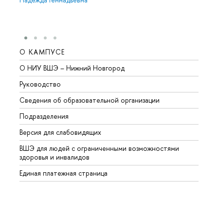
О КАМПУСЕ
ОБР
О НИУ ВШЭ – Нижний Новгород
Бакал
Руководство
Магис
Сведения об образовательной организации
Второ
Подразделения
Высше
Версия для слабовидящих
Курсы
ВШЭ для людей с ограниченными возможностями
Профе
здоровья и инвалидов
Регио
Единая платежная страница
Языко
Выпус
Обрат