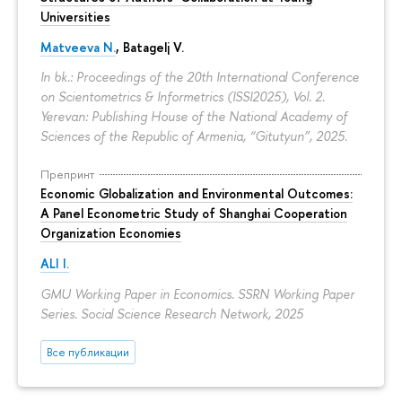
Universities
Matveeva N.
,
Batagelj V.
In bk.: Proceedings of the 20th International Conference
on Scientometrics & Informetrics (ISSI2025), Vol. 2.
Yerevan: Publishing House of the National Academy of
Sciences of the Republic of Armenia, “Gitutyun”, 2025.
Препринт
Economic Globalization and Environmental Outcomes:
A Panel Econometric Study of Shanghai Cooperation
Organization Economies
ALI I.
GMU Working Paper in Economics. SSRN Working Paper
Series. Social Science Research Network, 2025
Все публикации