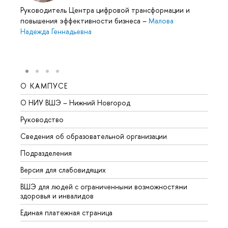
Руководитель Центра цифровой трансформации и
повышения эффективности бизнеса
–
Малова
Надежда Геннадьевна
О КАМПУСЕ
ОБР
О НИУ ВШЭ – Нижний Новгород
Бакал
Руководство
Магис
Сведения об образовательной организации
Второ
Подразделения
Высше
Версия для слабовидящих
Курсы
ВШЭ для людей с ограниченными возможностями
Профе
здоровья и инвалидов
Регио
Единая платежная страница
Языко