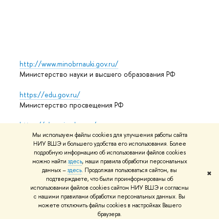
Выпус
Обрат
http://www.minobrnauki.gov.ru/
Министерство науки и высшего образования РФ
https://edu.gov.ru/
Министерство просвещения РФ
https://elearning.hse.ru/mooc
Массовые открытые онлайн-курсы
Мы используем файлы cookies для улучшения работы сайта
НИУ ВШЭ и большего удобства его использования. Более
подробную информацию об использовании файлов cookies
можно найти
здесь
, наши правила обработки персональных
данных –
здесь
. Продолжая пользоваться сайтом, вы
© НИУ ВШЭ 1993–2026
Адреса и контакты
Условия
✖
подтверждаете, что были проинформированы об
использования материалов
Политика конфиденциальности
использовании файлов cookies сайтом НИУ ВШЭ и согласны
Карта сайта
с нашими правилами обработки персональных данных. Вы
можете отключить файлы cookies в настройках Вашего
Редактору
браузера.