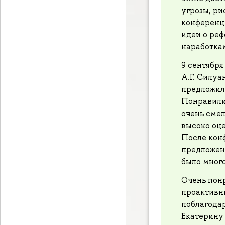
угрозы, ри
конференц
идеи о ре
наработка
9 сентябр
А.Г. Силуа
предложил
Понравилис
очень сме
высоко оц
После кон
предложен
было мног
Очень пон
проактивны
поблагодар
Екатерину