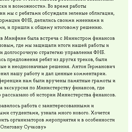
ски и возможности». Во время работы
ии мы с ребятами обсуждали зеленые облигации,
формации ФНБ, делились своими мнениями и
ми, и пришли к общему итоговому решению.
я в Минфине была встреча с Министром финансов
новым, где мы защищали итоги нашей работы и
и долгосрочную стратегию управления ФНБ.
ь предложения ребят из других треков, были
лые и неоднозначные решения. Антон Германович
енил нашу работу и дал ценные комментарии.
ференции нам были вручены памятные грамоты и
а экскурсия по Министерству финансов, где
о рассказано об истории Министерства финансов.
равилось работа с заинтересованными и
ми студентами, узнала много нового. Хочется
ить организаторов мероприятия и в особенности
 Олеговну Сучкову»