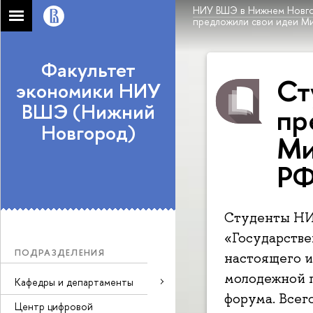
НИУ ВШЭ в Нижнем Новг
предложили свои идеи М
Факультет
Ст
экономики НИУ
ВШЭ (Нижний
пр
Новгород)
Ми
Р
Студенты НИ
«Государстве
ПОДРАЗДЕЛЕНИЯ
настоящего и
молодежной 
Кафедры и департаменты
форума. Всег
Центр цифровой