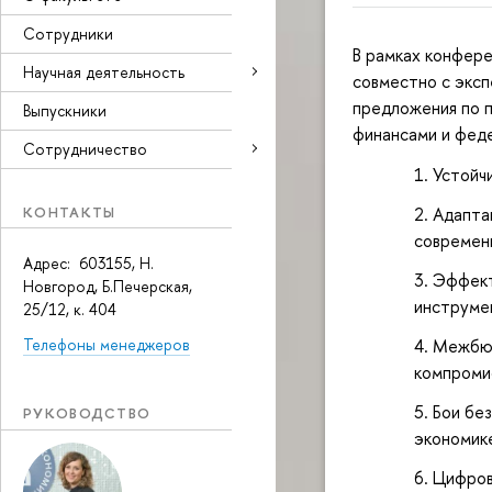
Сотрудники
В рамках конфере
Научная деятельность
совместно с эксп
предложения по 
Выпускники
финансами и фед
Сотрудничество
Устойчи
КОНТАКТЫ
Адапта
современ
Адрес: 603155, Н.
Эффект
Новгород, Б.Печерская,
инструме
25/12, к. 404
Межбюд
Телефоны менеджеров
компроми
Бои без
РУКОВОДСТВО
экономик
Цифров