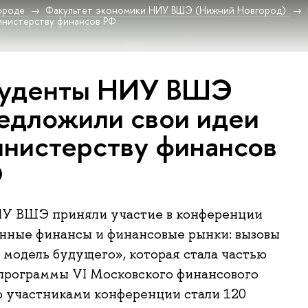
ороде
Факультет экономики НИУ ВШЭ (Нижний Новгород)
инистерству финансов РФ
уденты НИУ ВШЭ
едложили свои идеи
нистерству финансов
Ф
У ВШЭ приняли участие в конференции
нные финансы и финансовые рынки: вызовы
 модель будущего», которая стала частью
программы VI Московского финансового
о участниками конференции стали 120