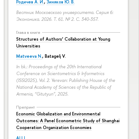
Родичев А. И.
,
Зиняков Ю. В.
Вестник Московского университета. Серия 6:
Экономика. 2026. Т. 61. № 2.
С. 340-357.
Глава в книге
Structures of Authors’ Collaboration at Young
Universities
Matveeva N.
,
Batagelj V.
In bk.: Proceedings of the 20th International
Conference on Scientometrics & Informetrics
(ISSI2025), Vol. 2. Yerevan: Publishing House of the
National Academy of Sciences of the Republic of
Armenia, “Gitutyun”, 2025.
Препринт
Economic Globalization and Environmental
Outcomes: A Panel Econometric Study of Shanghai
Cooperation Organization Economies
ALI I.