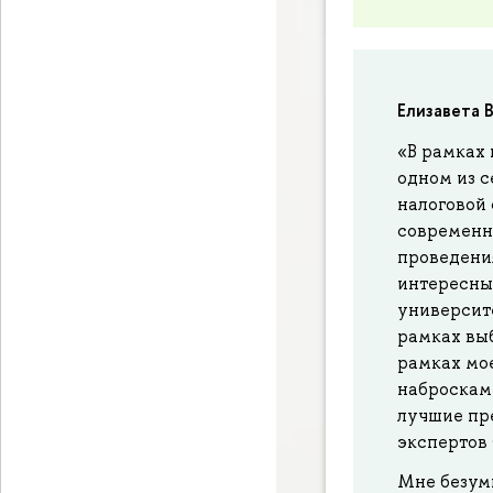
Елизавета 
«В рамках 
одном из с
налоговой
современн
проведени
интересны
университ
рамках выб
рамках мое
набросками
лучшие пр
экспертов
Мне безум