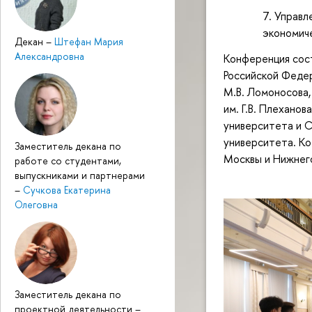
Управл
экономич
Декан
–
Штефан Мария
Александровна
Конференция сос
Российской Федер
М.В. Ломоносова,
им. Г.В. Плехано
университета и 
университета. К
Заместитель декана по
Москвы и Нижнег
работе со студентами,
выпускниками и партнерами
–
Сучкова Екатерина
Олеговна
Заместитель декана по
проектной деятельности
–