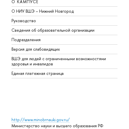
О КАМПУСЕ
ОБР
О НИУ ВШЭ – Нижний Новгород
Бакал
Руководство
Магис
Сведения об образовательной организации
Второ
Подразделения
Высше
Версия для слабовидящих
Курсы
ВШЭ для людей с ограниченными возможностями
Профе
здоровья и инвалидов
Регио
Единая платежная страница
Языко
Выпус
Обрат
http://www.minobrnauki.gov.ru/
Министерство науки и высшего образования РФ