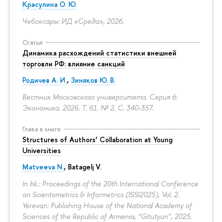
Красулина О. Ю.
Чебоксары: ИД «Среда», 2026.
Статья
Динамика расхождений статистики внешней
торговли РФ: влияние санкций
Родичев А. И.
,
Зиняков Ю. В.
Вестник Московского университета. Серия 6:
Экономика. 2026. Т. 61. № 2.
С. 340-357.
Глава в книге
Structures of Authors’ Collaboration at Young
Universities
Matveeva N.
,
Batagelj V.
In bk.: Proceedings of the 20th International Conference
on Scientometrics & Informetrics (ISSI2025), Vol. 2.
Yerevan: Publishing House of the National Academy of
Sciences of the Republic of Armenia, “Gitutyun”, 2025.