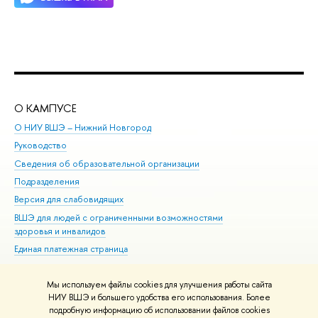
О КАМПУСЕ
ОБ
О НИУ ВШЭ – Нижний Новгород
Бак
Руководство
Маг
Сведения об образовательной организации
Вт
Подразделения
Вы
Версия для слабовидящих
Ку
ВШЭ для людей с ограниченными возможностями
Пр
здоровья и инвалидов
Рег
Единая платежная страница
Яз
Вы
Мы используем файлы cookies для улучшения работы сайта
Обр
НИУ ВШЭ и большего удобства его использования. Более
подробную информацию об использовании файлов cookies